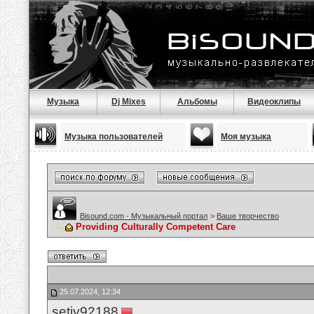
Музыка
Dj Mixes
Альбомы
Видеоклипы
Музыка пользователей
Моя музыка
Bisound.com - Музыкальный портал
>
Ваше творчество
Providing Culturally Competent Care
25.07.2024, 12:34
setiy92188