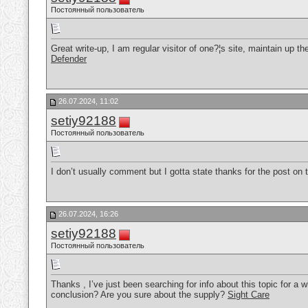
Постоянный пользователь
Great write-up, I am regular visitor of one?¦s site, maintain up the
Defender
26.07.2024, 11:02
setiy92188
Постоянный пользователь
I don’t usually comment but I gotta state thanks for the post on 
26.07.2024, 16:26
setiy92188
Постоянный пользователь
Thanks , I’ve just been searching for info about this topic for a 
conclusion? Are you sure about the supply?
Sight Care