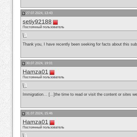
27.07.2024, 13:43
setiy92188
Постоянный пользователь
Thank you, I have recently been seeking for facts about this sub
30.07.2024, 19:01
Hamza01
Постоянный пользователь
Immigration… [...]the time to read or visit the content or sites 
31.07.2024, 15:46
Hamza01
Постоянный пользователь