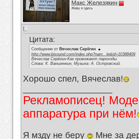
Макс Железякин
Живу я здесь
Цитата:
Сообщение от
Вячеслав Серёгин
http://www.bisound.com/index.php?nam...le&id=10388409
Вячеслав Серёгин-Как провожают пароходы
Слова: К. Ваншенкин, Музыка: А. Островский.
Хорошо спел, Вячеслав!
__________________
Рекламописец! Модер
аппаратура при нём!
Я мзду не беру
Мне за де