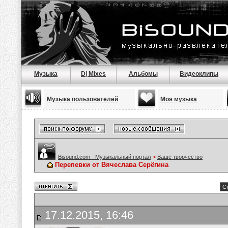
Музыка
Dj Mixes
Альбомы
Видеоклипы
Музыка пользователей
Моя музыка
Bisound.com - Музыкальный портал
>
Ваше творчество
Перепевки от Вячеслава Серёгина
Ст
17.12.2015, 16:46