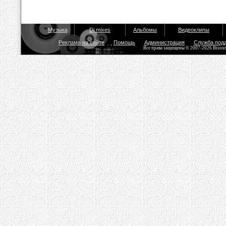
Музыка
Dj mixes
Альбомы
Видеоклипы
Реклама на сайте
Помощь
Администрация
Служба под
Все права защищены © 2007-2026 Bisou