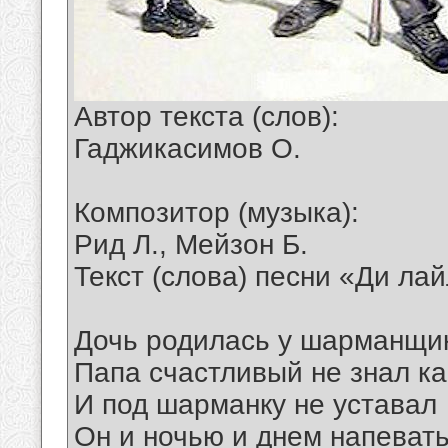
Автор текста (слов):
Гаджикасимов О.
Композитор (музыка):
Рид Л., Мейзон Б.
Текст (слова) песни «Ди ла
Дочь родилась у шарманщик
Папа счастливый не знал ка
И под шарманку не уставал
Он и ночью и днем напеват