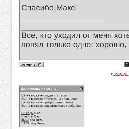
Спасибо,Макс!
__________________
_______________________
Все, кто уходил от меня хот
понял только одно: хорошо,
Ст
«
Предыдущ
Ваши права в разделе
Вы
не можете
создавать темы
Вы
не можете
отвечать на сообщения
Вы
не можете
прикреплять файлы
Вы
не можете
редактировать сообщения
BB коды
Вкл.
Смайлы
Вкл.
[IMG]
код
Вкл.
HTML код
Выкл.