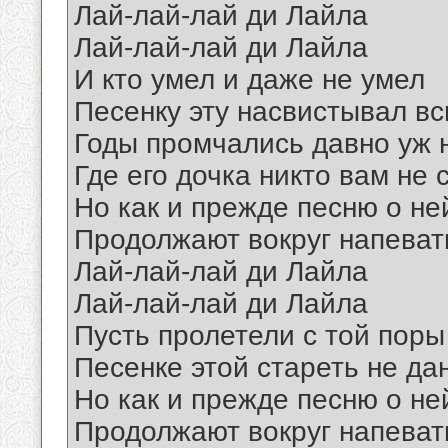
Лай-лай-лай ди Лайла
Лай-лай-лай ди Лайла
И кто умел и даже не умел
Песенку эту насвистывал вс
Годы промчались давно уж н
Где его дочка никто вам не 
Но как и прежде песню о не
Продолжают вокруг напеват
Лай-лай-лай ди Лайла
Лай-лай-лай ди Лайла
Пусть пролетели с той поры
Песенке этой стареть не да
Но как и прежде песню о не
Продолжают вокруг напеват