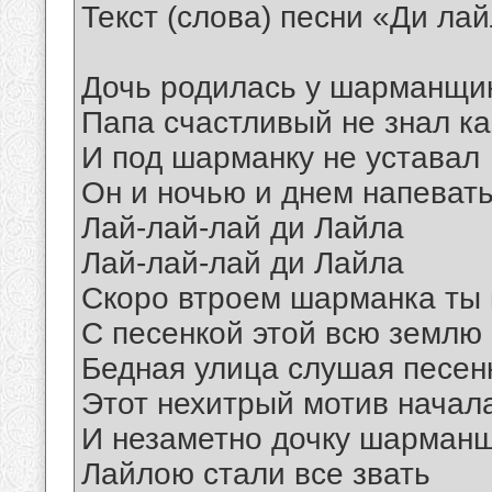
Текст (слова) песни «Ди ла
Дочь родилась у шарманщик
Папа счастливый не знал ка
И под шарманку не уставал
Он и ночью и днем напеват
Лай-лай-лай ди Лайла
Лай-лай-лай ди Лайла
Скоро втроем шарманка ты 
С песенкой этой всю землю
Бедная улица слушая песен
Этот нехитрый мотив начал
И незаметно дочку шарман
Лайлою стали все звать