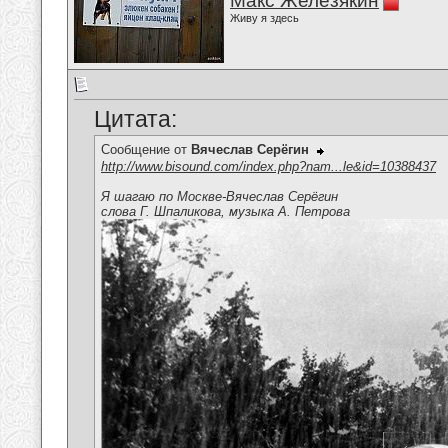
Макс Железякин
Живу я здесь
Цитата:
Сообщение от
Вячеслав Серёгин
http://www.bisound.com/index.php?nam...le&id=10388437
Я шагаю по Москве-Вячеслав Серёгин
слова Г. Шпаликова, музыка А. Петрова