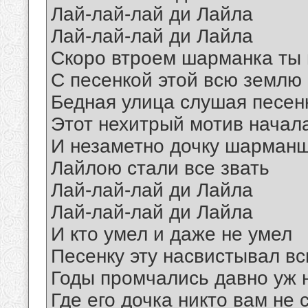
Лай-лай-лай ди Лайла
Лай-лай-лай ди Лайла
Скоро втроем шарманка ты 
С песенкой этой всю землю
Бедная улица слушая песен
Этот нехитрый мотив начал
И незаметно дочку шарман
Лайлою стали все звать
Лай-лай-лай ди Лайла
Лай-лай-лай ди Лайла
И кто умел и даже не умел
Песенку эту насвистывал вс
Годы промчались давно уж н
Где его дочка никто вам не 