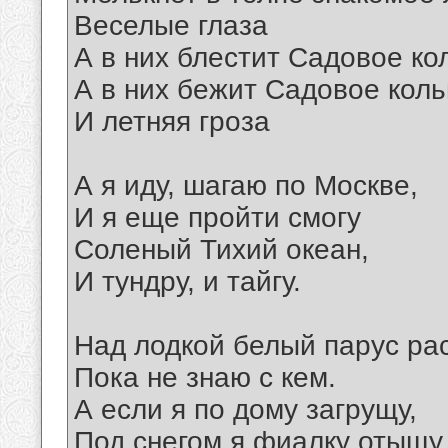
Веселые глаза
А в них блестит Садовое ко
А в них бежит Садовое кол
И летняя гроза
А я иду, шагаю по Москве,
И я еще пройти смогу
Соленый Тихий океан,
И тундру, и тайгу.
Над лодкой белый парус ра
Пока не знаю с кем.
А если я по дому загрущу,
Под снегом я фиалку отыщу