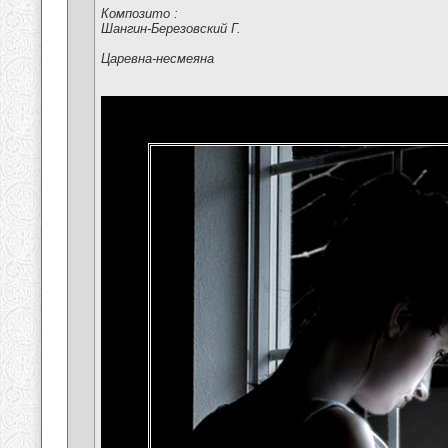
Композито :
Шангин-Березовский Г.
Царевна-несмеяна