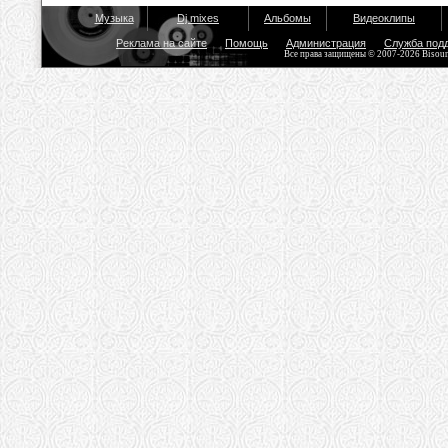
Музыка
Dj mixes
Альбомы
Видеоклипы
Реклама на сайте
Помощь
Администрация
Служба под
Все права защищены © 2007-2026 Bisou