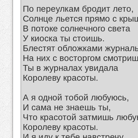
По переулкам бродит лето,
Солнце льется прямо с кры
В потоке солнечного света
У киоска ты стоишь.
Блестят обложками журнал
На них с восторгом смотриш
Ты в журналах увидала
Королеву красоты.
А я одной тобой любуюсь,
И сама не знаешь ты,
Что красотой затмишь люб
Королеву красоты.
И я иду к тебе навстречу,