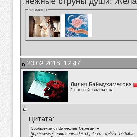
,нежные струны души! Жела
Миниатюры
20.03.2016, 12:47
Лилия Баймухаметова
Постоянный пользователь
Цитата:
Сообщение от
Вячеслав Серёгин
http://www.bisound.com/index.php?nam...&plsid=1745383