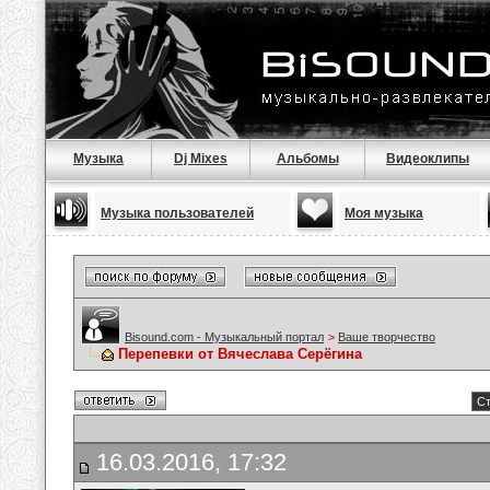
Музыка
Dj Mixes
Альбомы
Видеоклипы
Музыка пользователей
Моя музыка
Bisound.com - Музыкальный портал
>
Ваше творчество
Перепевки от Вячеслава Серёгина
Ст
16.03.2016, 17:32