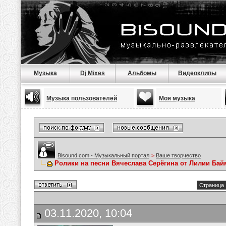
Музыка
Dj Mixes
Альбомы
Видеоклипы
Музыка пользователей
Моя музыка
Bisound.com - Музыкальный портал
>
Ваше творчество
Ролики на песни Вячеслава Серёгина от Лилии Ба
Страница 
03.11.2020, 10:04