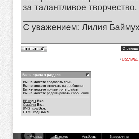
за талантливое творчество.
__________________
С уважением: Лилия Байму
Страница 
«
Предыдущ
Ваши права в разделе
Вы
не можете
создавать темы
Вы
не можете
отвечать на сообщения
Вы
не можете
прикреплять файлы
Вы
не можете
редактировать сообщения
BB коды
Вкл.
Смайлы
Вкл.
[IMG]
код
Вкл.
HTML код
Выкл.
Музыка
Dj mixes
Альбомы
Видеоклипы