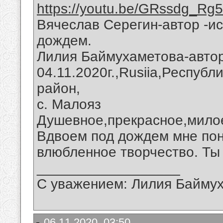
https://youtu.be/GRssdg_Rg
Вячеслав Серегин-автор -и
дождем.
Лилия Баймухаметова-автор
04.11.2020г.,Rusiia,Респуб
район,
с. Малояз
Душевное,прекрасное,милое
Вдвоем под дождем мне пон
влюбленное творчество. Ты
__________________
С уважением: Лилия Байму
06.11.2020, 03:50