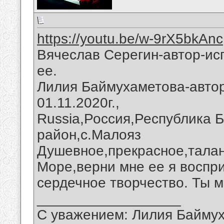
https://youtu.be/w-9rX5bkAnc
Вячеслав Серегин-автор-ис
ее.
Лилия Баймухаметова-автор
01.11.2020г.,
Russia,Россия,Республика 
район,с.Малояз
Душевное,прекрасное,талан
Море,верни мне ее я воспри
сердечное творчество. Ты м
__________________
С уважением: Лилия Байму