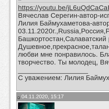
https://youtu.be/jL6uQdCaCa
Вячеслав Серегин-автор-ис
Лилия Баймухаметова-автор
03.11.2020г.,Russia,Россия
Башкортостан,Салаватский 
Душевное,прекрасное,талан
любви мне понравилось. Бл
творчество. Ты молодец, Вя
__________________
С уважением: Лилия Байму
04.11.2020, 15:17