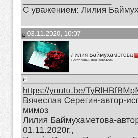
С уважением: Лилия Байму
03.11.2020, 10:07
Лилия Баймухаметова
Постоянный пользователь
https://youtu.be/TyRlHBfBMp
Вячеслав Серегин-автор-ис
мимоз
Лилия Баймухаметова-автор
01.11.2020г.,