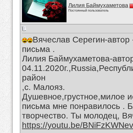
Лилия Баймухаметова
Постоянный пользователь
Вячеслав Серегин-автор 
письма .
Лилия Баймухаметова-автор
04.11.2020г.,Russia,Респуб
район
,с. Малояз.
Душевное,грустное,милое и
письма мне понравилось . Б
творчество. Ты молодец, Вя
https://youtu.be/BNiFzKWNe