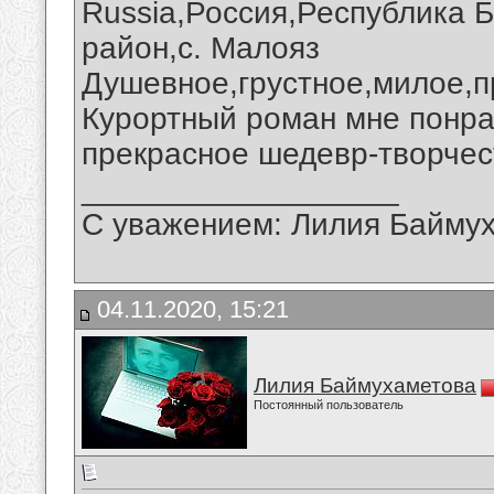
Russia,Россия,Республика 
район,с. Малояз
Душевное,грустное,милое,п
Курортный роман мне понрав
прекрасное шедевр-творчес
__________________
С уважением: Лилия Байму
04.11.2020, 15:21
Лилия Баймухаметова
Постоянный пользователь