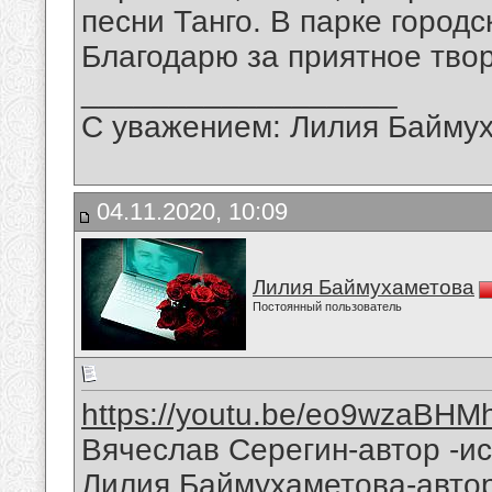
песни Танго. В парке город
Благодарю за приятное твор
__________________
С уважением: Лилия Байму
04.11.2020, 10:09
Лилия Баймухаметова
Постоянный пользователь
https://youtu.be/eo9wzaBHM
Вячеслав Серегин-автор -ис
Лилия Баймухаметова-автор 