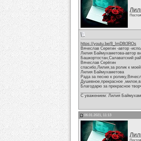
Лил
Постоя
https://youtu.be/8_ImD8t3ROs
Вячеслав Серегин -автор -исп
Лилия Баймухаметова-автор ви
Башкортостан,Салаватский рай
Вячеслав Серёгин
спасибо,Лилия,за ролик к моей
Лилия Баймухаметова
Рада за песню к ролику,Вячес
Душевное,прекрасное ,милое,в
Благодарю за прекрасное твор
__________________
С уважением: Лилия Баймухам
06.01.2021, 11:13
Лил
Постоя