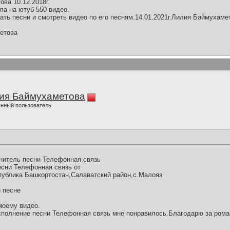
ва 10.12.2018г.
ла на ютуб 550 видео.
ть песни и смотреть видео по его песням.14.01.2021г.Лилия Баймухаме
етова
ия Баймухаметова
нный пользователь
нитель песни Телефонная связь
сни Телефонная связь от
спублика Башкортостан,Салаватский район,с.Малояз
й песне
моему видео.
полнение песни Телефонная связь мне понравилось.Благодарю за роман