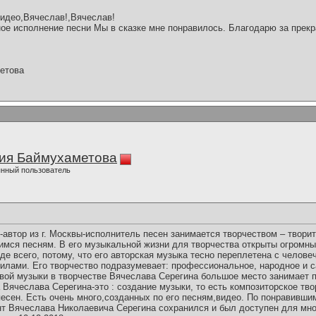
видео,Вячеслав!,Вячеслав!
ое исполнение песни Мы в сказке мне понравилось. Благодарю за прекр
етова
ия Баймухаметова
нный пользователь
автор из г. Москвы-исполнитель песен занимается творчеством – творит
мся песням. В его музыкальной жизни для творчества открыты огромны
де всего, потому, что его авторская музыка тесно переплетена с челове
илами. Его творчество подразумевает: профессиональное, народное и 
вой музыки в творчестве Вячеслава Серегина большое место занимает 
Вячеслава Серегина-это : создание музыки, то есть композиторское тв
есен. Есть очень много,созданных по его песням,видео. По понравившим
нт Вячеслава Николаевича Серегина сохранился и был доступен для мн