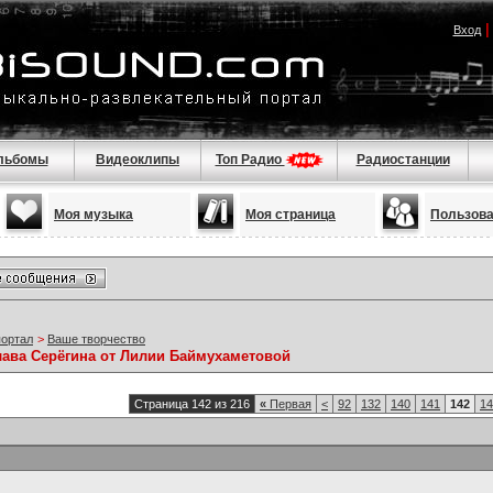
Вход
льбомы
Видеоклипы
Топ Радио
Радиостанции
Моя музыка
Моя страница
Пользов
портал
>
Ваше творчество
лава Серёгина от Лилии Баймухаметовой
Страница 142 из 216
«
Первая
<
92
132
140
141
142
14