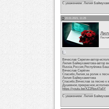
С уважением: Лилия Баймухам
20.01.2021, 11:25
Лил
Постоя
Вячеслав Серегин-автор-испол
Лилия Баймухаметова-автор ви
Russia,Россия,Республика Баш
Вячеслав Серёгин
Спасибо,Лилия,за ролик к песн
Лилия Баймухаметова
Спасибо,Вячеслав за песню к 
Душевное,прекрасное,исполнен
https://youtu.be/XZ2Rps47a5Y
__________________
С уважением: Лилия Баймухам