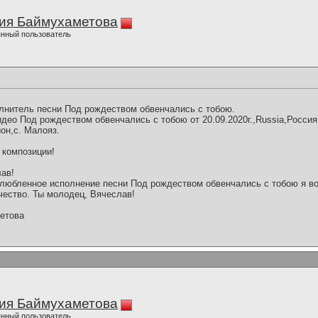
ия Баймухаметова
нный пользователь
олнитель песни Под рождеством обвенчались с тобою.
део Под рождеством обвенчались с тобою от 20.09.2020г.,Russia,Россия
он,с. Малояз.
 композиции!
лав!
любленное исполнение песни Под рождеством обвенчались с тобою я в
чество. Ты молодец, Вячеслав!
етова
ия Баймухаметова
нный пользователь