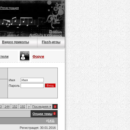
|
Регистрация
Помощь
Добавить в избранное
Видео приколы
Flash-игры
атели
Форум
Имя
Пароль
3
144
152
192
>
Последняя
»
Опции темы
#
1411
Регистрация: 30.01.2016