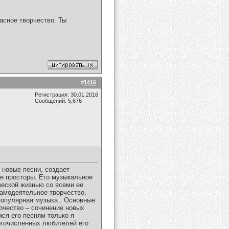
асное творчество. Ты
#
1416
Регистрация: 30.01.2016
Сообщений: 5,676
 новые песни, создает
е просторы. Его музыкальное
ческой жизнью со всеми её
самодеятельное творчество.
популярная музыка . Основные
орчество – сочинение новых
ся его песням только я
огочисленных любителей его