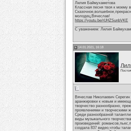
Лилия Баймухаметова
Классная песня твоя к моему 
Сказочное,волшебное,прекрасн
молодец,Вячеслав!
https://youtu.be/rUHZSunbVKE
__________________
С уважением: Лилия Баймухам
14.01.2021, 16:18
Лил
Постоя
Вячеслав Николаевич Серегин -
аранжировки к новым и имеющи
творчество разнообразно, преж
проявлениями и творческими ж
Среди разнообразной талантли
виды музыкального творчества 
произведений: романсов,пьес,п
создала 837 видео,чтобы тала