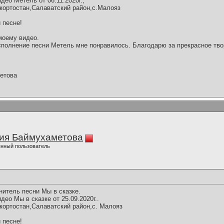
ео Метель от 06.11.2020г.,
кортостан,Салаватский район,с.Малояз
 песне!
моему видео.
полнение песни Метель мне понравилось. Благодарю за прекрасное тво
етова
ия Баймухаметова
нный пользователь
нитель песни Мы в сказке.
ео Мы в сказке от 25.09.2020г..
кортостан,Салаватский район,с. Малояз
 песне!