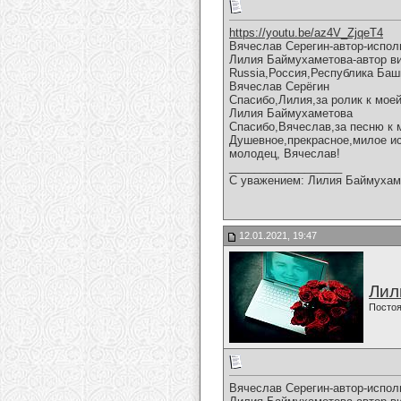
https://youtu.be/az4V_ZjqeT4
Вячеслав Серегин-автор-испол
Лилия Баймухаметова-автор вид
Russia,Россия,Республика Баш
Вячеслав Серёгин
Спасибо,Лилия,за ролик к моей
Лилия Баймухаметова
Спасибо,Вячеслав,за песню к 
Душевное,прекрасное,милое ис
молодец, Вячеслав!
__________________
С уважением: Лилия Баймухам
12.01.2021, 19:47
Лил
Постоя
Вячеслав Серегин-автор-испол