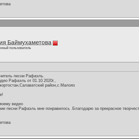
етова
ия Баймухаметова
нный пользователь
нитель песни Рафаэль.
део Рафаэль от 01.10.2020г.,
кортостан,Салаватский район,с.Малояз
е!
моему видео
ие песни Рафаэль мне понравилось .Благодарю за прекрасное творчест
етова