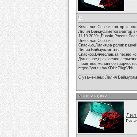
Вячеслав Серегин-автор-испол
Лилия Баймухаметова-автор в
11.10.2020г.,Russia,Россия,Ре
Вячеслав Серёгин
Спасибо,Лилия,за ролик к моей
Лилия Баймухаметова
Спасибо,Вячеслав,за песню ко
Душевное,прекрасное,серьезно
,приятное,желанное творчеств
https://youtu.be/XDHc79qpVhk
__________________
С уважением: Лилия Баймухам
07.01.2021, 08:29
Лил
Постоя