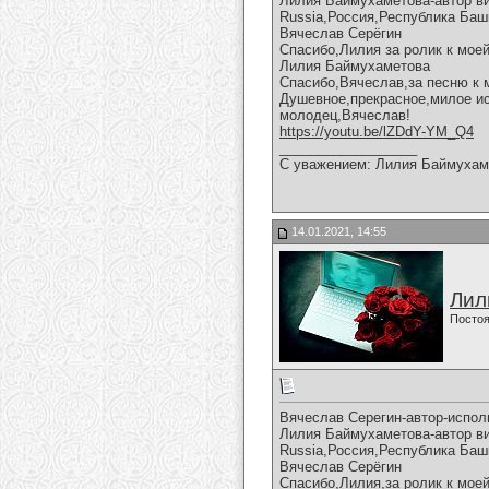
Лилия Баймухаметова-автор вид
Russia,Россия,Республика Баш
Вячеслав Серёгин
Спасибо,Лилия за ролик к моей
Лилия Баймухаметова
Спасибо,Вячеслав,за песню к 
Душевное,прекрасное,милое ис
молодец,Вячеслав!
https://youtu.be/lZDdY-YM_Q4
__________________
С уважением: Лилия Баймухам
14.01.2021, 14:55
Лил
Постоя
Вячеслав Серегин-автор-испол
Лилия Баймухаметова-автор вид
Russia,Россия,Республика Баш
Вячеслав Серёгин
Спасибо,Лилия,за ролик к моей