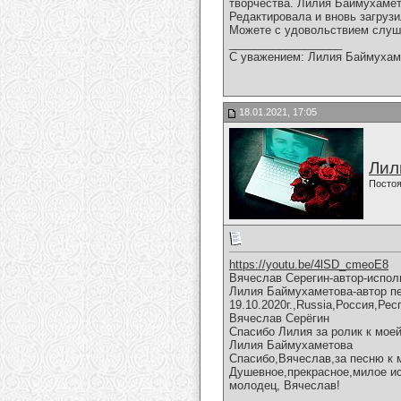
творчества. Лилия Баймухамето
Редактировала и вновь загрузи
Можете с удовольствием слуша
__________________
С уважением: Лилия Баймухам
18.01.2021, 17:05
Лил
Постоя
https://youtu.be/4lSD_cmeoE8
Вячеслав Серегин-автор-испол
Лилия Баймухаметова-автор пе
19.10.2020г.,Russia,Россия,Ре
Вячеслав Серёгин
Спасибо Лилия за ролик к мое
Лилия Баймухаметова
Спасибо,Вячеслав,за песню к 
Душевное,прекрасное,милое ис
молодец, Вячеслав!
__________________