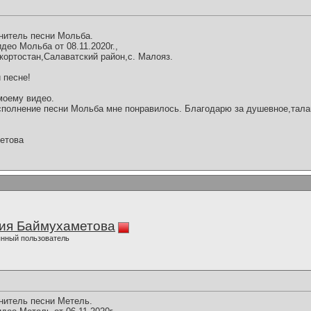
нитель песни Мольба.
ео Мольба от 08.11.2020г.,
кортостан,Салаватский район,с. Малояз.
 песне!
моему видео.
полнение песни Мольба мне понравилось. Благодарю за душевное,тала
етова
ия Баймухаметова
нный пользователь
нитель песни Метель.