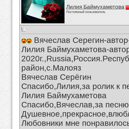
Лилия Баймухаметова
Постоянный пользователь
Вячеслав Серегин-автор
Лилия Баймухаметова-автор
2020г.,Russia,Россия.Респу
район,с.Малояз
Вячеслав Серёгин
Спасибо,Лилия,за ролик к п
Лилия Баймухаметова
Спасибо,Вячеслав,за песню 
Душевное,прекрасное,влюб
Любовники мне понравилось