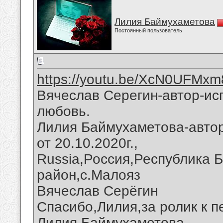
Лилия Баймухаметова
Постоянный пользователь
https://youtu.be/XcN0UFMx
Вячеслав Серегин-автор-ис
любовь.
Лилия Баймухаметова-авто
от 20.10.2020г.,
Russia,Россия,Республика 
район,с.Малояз
Вячеслав Серёгин
Спасибо,Лилия,за ролик к п
Лилия Баймухаметова