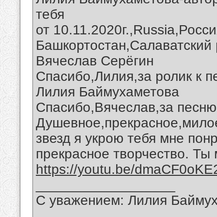
тебя
от 10.11.2020г.,Russia,Росс
Башкортостан,Салаватский 
Вячеслав Серёгин
Спасибо,Лилия,за ролик к п
Лилия Баймухаметова
Спасибо,Вячеслав,за песню
Душевное,прекрасное,мило
звезд я укрою тебя мне пон
прекрасное творчество. Ты
https://youtu.be/dmaCF0oKE
__________________
С уважением: Лилия Байму