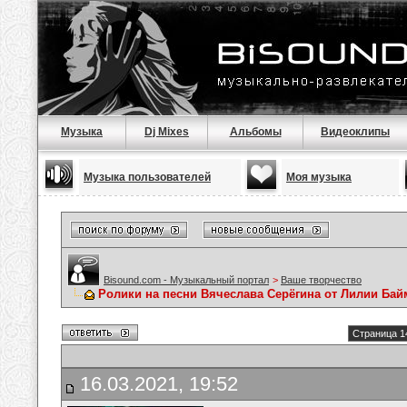
Музыка
Dj Mixes
Альбомы
Видеоклипы
Музыка пользователей
Моя музыка
Bisound.com - Музыкальный портал
>
Ваше творчество
Ролики на песни Вячеслава Серёгина от Лилии Ба
Страница 1
16.03.2021, 19:52