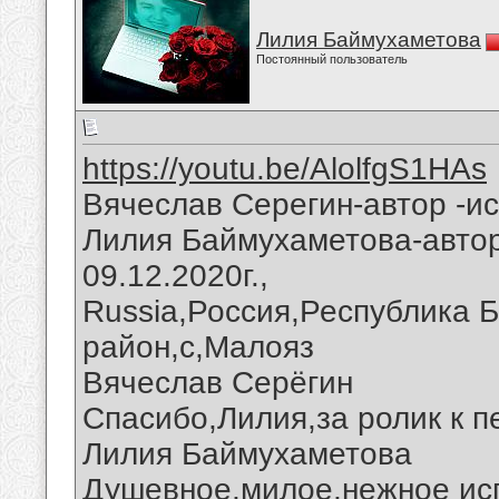
Лилия Баймухаметова
Постоянный пользователь
https://youtu.be/AlolfgS1HAs
Вячеслав Серегин-автор -и
Лилия Баймухаметова-автор
09.12.2020г.,
Russia,Россия,Республика 
район,с,Малояз
Вячеслав Серёгин
Спасибо,Лилия,за ролик к п
Лилия Баймухаметова
Душевное,милое,нежное ис