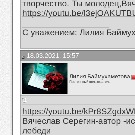
творчество. Ты молодец,Вя
https://youtu.be/l3ejOAKUTB
__________________
С уважением: Лилия Байму
18.03.2021, 15:57
Лилия Баймухаметова
Постоянный пользователь
https://youtu.be/kPr8SZgdx
Вячеслав Серегин-автор -и
лебеди