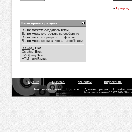
«
Предыдущ
Ваши права в разделе
Вы
не можете
создавать темы
Вы
не можете
отвечать на сообщения
Вы
не можете
прикреплять файлы
Вы
не можете
редактировать сообщения
BB коды
Вкл.
Смайлы
Вкл.
[IMG]
код
Вкл.
HTML код
Выкл.
Музыка
Dj mixes
Альбомы
Видеоклипы
Реклама на сайте
Помощь
Администрация
Служба под
Все права защищены © 2007-2026 Bisou