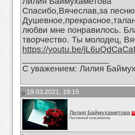
Лилия Баймухаметова
Спасибо,Вячеслав,за песню
Душевное,прекрасное,талан
любви мне понравилось. Бл
творчество. Ты молодец, Вя
https://youtu.be/jL6uQdCaCa
__________________
С уважением: Лилия Байму
19.03.2021, 19:15
Лилия Баймухаметова
Постоянный пользователь