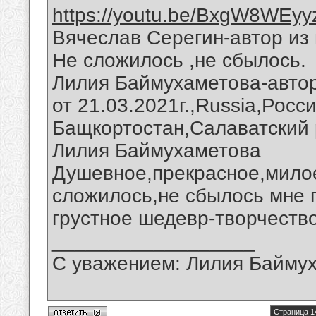
https://youtu.be/BxgW8WEyy
Вячеслав Серегин-автор из 
Не сложилось ,не сбылось.
Лилия Баймухаметова-автор
от 21.03.2021г.,Russia,Росс
Бащкортостан,Салаватский 
Лилия Баймухаметова
Душевное,прекрасное,мило
сложилось,не сбылось мне 
грустное шедевр-творчеств
__________________
С уважением: Лилия Байму
Страница 1