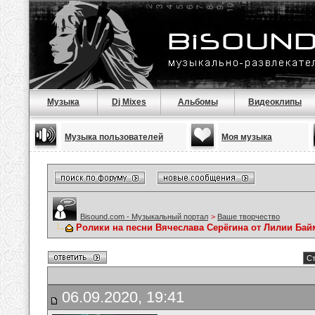
Музыка
Dj Mixes
Альбомы
Видеоклипы
Музыка пользователей
Моя музыка
Bisound.com - Музыкальный портал
>
Ваше творчество
Ролики на песни Вячеслава Серёгина от Лилии Ба
Ст
06.09.2020, 19:41