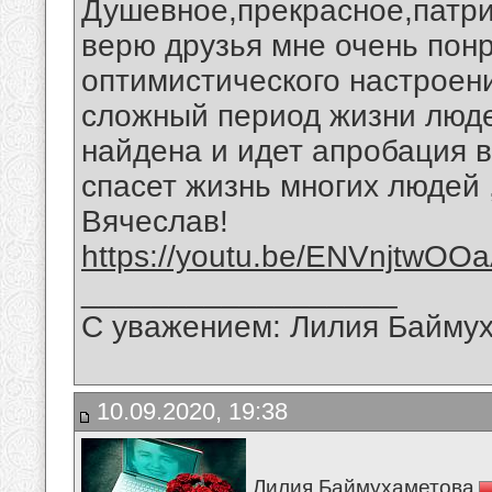
Душевное,прекрасное,патри
верю друзья мне очень пон
оптимистического настроен
сложный период жизни люде
найдена и идет апробация 
спасет жизнь многих людей 
Вячеслав!
https://youtu.be/ENVnjtwOO
__________________
С уважением: Лилия Байму
10.09.2020, 19:38
Лилия Баймухаметова