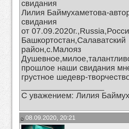
свидания
Лилия Баймухаметова-автор
свидания
от 07.09.2020г.,Russia,Росс
Башкортостан,Салаватский
район,с.Малояз
Душевное,милое,талантливо
прошлое наши свидания мне
грустное шедевр-творчество
__________________
С уважением: Лилия Байму
08.09.2020, 20:21