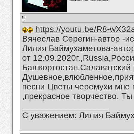
https://youtu.be/R8-wX3
Вячеслав Серегин-автор -и
Лилия Баймухаметова-авто
от 12.09.2020г.,Russia,Росс
Башкортостан,Салаватский 
Душевное,влюбленное,прия
песни Цветы черемухи мне 
,прекрасное творчество. Ты
__________________
С уважением: Лилия Байму