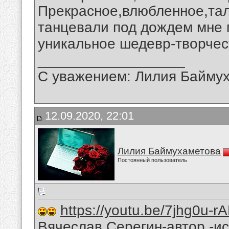
Прекрасное,влюбленное,та
танцевали под дождем мне 
уникальное шедевр-творчес
__________________
С уважением: Лилия Байму
12.09.2020, 22:01
Лилия Баймухаметова
Постоянный пользователь
https://youtu.be/7jhg0u-r
Вячеслав Серегин-автор -и