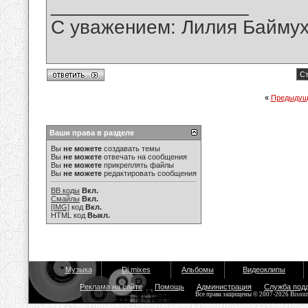
__________________
С уважением: Лилия Байму
Ст
«
Предыдущ
Ваши права в разделе
Вы
не можете
создавать темы
Вы
не можете
отвечать на сообщения
Вы
не можете
прикреплять файлы
Вы
не можете
редактировать сообщения
BB коды
Вкл.
Смайлы
Вкл.
[IMG]
код
Вкл.
HTML код
Выкл.
Музыка
Dj mixes
Альбомы
Видеоклипы
Реклама на сайте
Помощь
Администрация
Служба под
Все права защищены © 2007-2026 Bisou