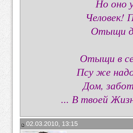
Но оно у
Человек! 
Отыщи до
Отыщи в се
Псу же надо
Дом, забот
... В твоей Жиз
02.03.2010, 13:15