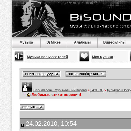
Музыка
Dj Mixes
Альбомы
Видеоклипы
Музыка пользователей
Моя музыка
Bisound.com - Музыкальный портал
>
РАЗНОЕ
>
Культура и Иск
Любимые стихотворения!
24.02.2010, 10:54