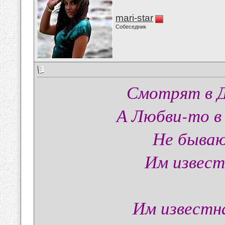
mari-star
Собеседник
Смотрят в Д
А Любви-то в 
Не бываю
Им извест
Им известна