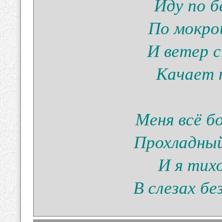
Иду по б
По мокрой
И ветер 
Качает п
Меня всё б
Прохладный
И я тих
В слезах бе