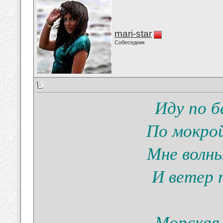
mari-star
Собеседник
Иду по б
По мокрой
Мне волн
И ветер 
Морская 