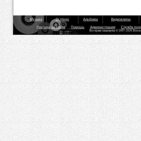
Музыка
Dj mixes
Альбомы
Видеоклипы
Реклама на сайте
Помощь
Администрация
Служба под
Все права защищены © 2007-2026 Bisou