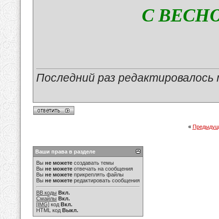
С ВЕСНО
Последний раз редактировалось ma
«
Предыдущ
Ваши права в разделе
Вы
не можете
создавать темы
Вы
не можете
отвечать на сообщения
Вы
не можете
прикреплять файлы
Вы
не можете
редактировать сообщения
BB коды
Вкл.
Смайлы
Вкл.
[IMG]
код
Вкл.
HTML код
Выкл.