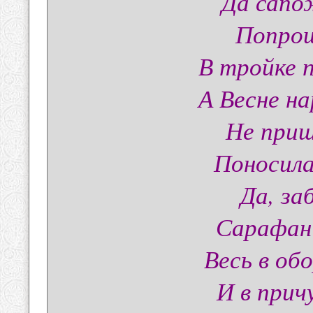
Да сапо
Попрощ
В тройке 
А Весне н
Не приш
Поносила
Да, за
Сарафан 
Весь в об
И в прич