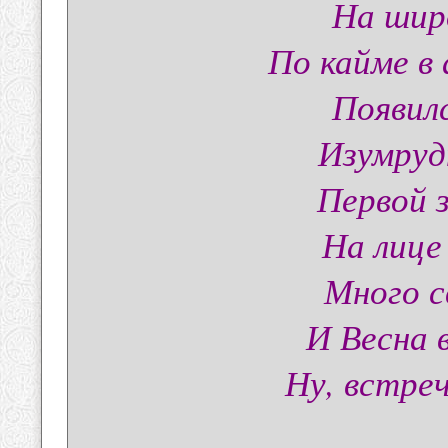
На шир
По кайме в
Появил
Изумруд
Первой 
На лице
Много с
И Весна 
Ну, встре