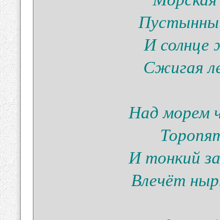
Пустынный
И солнце 
Сжигая ле
Над морем 
Торопят
И тонкий за
Влечёт нырн