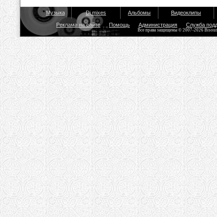
Музыка
Dj mixes
Альбомы
Видеоклипы
Реклама на сайте
Помощь
Администрация
Служба под
Все права защищены © 2007-2026 Bisou