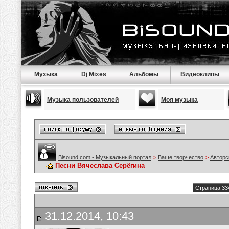
Музыка
Dj Mixes
Альбомы
Видеоклипы
Музыка пользователей
Моя музыка
Bisound.com - Музыкальный портал
>
Ваше творчество
>
Авторс
Песни Вячеслава Серёгина
Страница 33
31.12.2014, 10:43