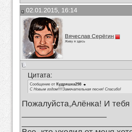
02.01.2015, 16:14
Вячеслав Серёгин
Живу я здесь
Цитата:
Сообщение от
Кудряшка298
С Новым годом!!!!Замечательная песня! Спасибо!
Пожалуйста,Алёнка! И тебя
__________________
_______________________
Все, кто уходил от меня хот