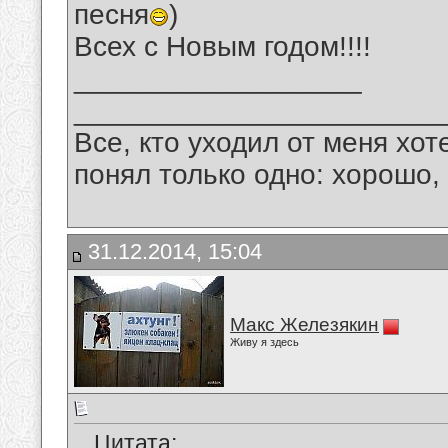
песня
)
Всех с Новым годом!!!!
__________________
_______________________
Все, кто уходил от меня хот
понял только одно: хорошо,
31.12.2014, 15:04
Макс Железякин
Живу я здесь
Цитата: