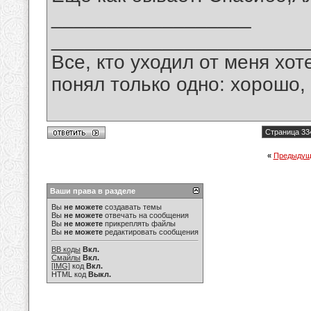
__________________
_______________________
Все, кто уходил от меня хот
понял только одно: хорошо,
Страница 33
«
Предыдущ
Ваши права в разделе
Вы
не можете
создавать темы
Вы
не можете
отвечать на сообщения
Вы
не можете
прикреплять файлы
Вы
не можете
редактировать сообщения
BB коды
Вкл.
Смайлы
Вкл.
[IMG]
код
Вкл.
HTML код
Выкл.