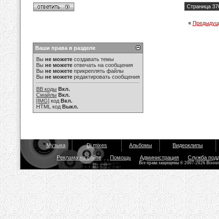
Страница 37
«
Предыдущ
Ваши права в разделе
Вы
не можете
создавать темы
Вы
не можете
отвечать на сообщения
Вы
не можете
прикреплять файлы
Вы
не можете
редактировать сообщения
BB коды
Вкл.
Смайлы
Вкл.
[IMG]
код
Вкл.
HTML код
Выкл.
Музыка
Dj mixes
Альбомы
Видеоклипы
Реклама на сайте
Помощь
Администрация
Служба под
Все права защищены © 2007-2026 Bisou