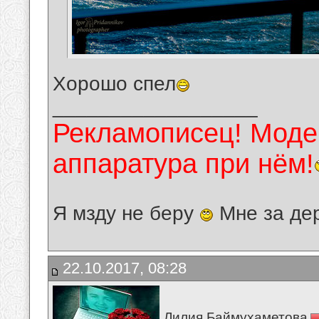
Хорошо спел
__________________
Рекламописец! Модер
аппаратура при нём!
Я мзду не беру
Мне за де
22.10.2017, 08:28
Лилия Баймухаметова