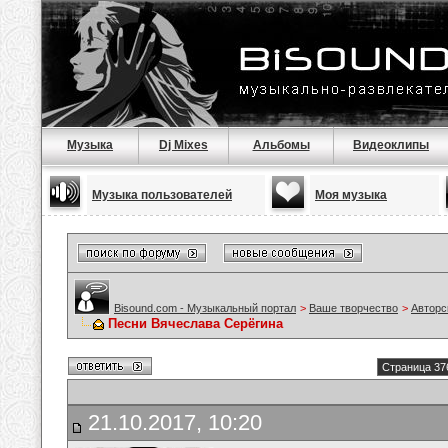
Музыка
Dj Mixes
Альбомы
Видеоклипы
Музыка пользователей
Моя музыка
Bisound.com - Музыкальный портал
>
Ваше творчество
>
Авторс
Песни Вячеслава Серёгина
Страница 37
21.10.2017, 10:20