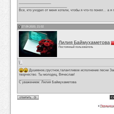
__________________
___________________________
Все, кто уходил от меня хотели, чтобы я что-то понял… а я 
27.09.2020, 21:02
Лилия Баймухаметова
Постоянный пользователь
Душевное,грустное,талантливое исполнение песни Зак
творчество. Ты молодец, Вячеслав!
__________________
С уважением: Лилия Баймухаметова
Ст
«
Предыдущ