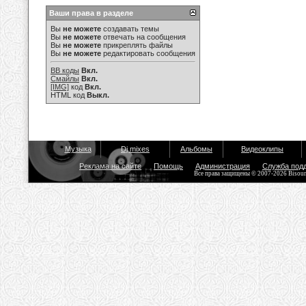
Ваши права в разделе
Вы
не можете
создавать темы
Вы
не можете
отвечать на сообщения
Вы
не можете
прикреплять файлы
Вы
не можете
редактировать сообщения
BB коды
Вкл.
Смайлы
Вкл.
[IMG]
код
Вкл.
HTML код
Выкл.
Музыка
Dj mixes
Альбомы
Видеоклипы
Реклама на сайте
Помощь
Администрация
Служба под
Все права защищены © 2007-2026 Bisou