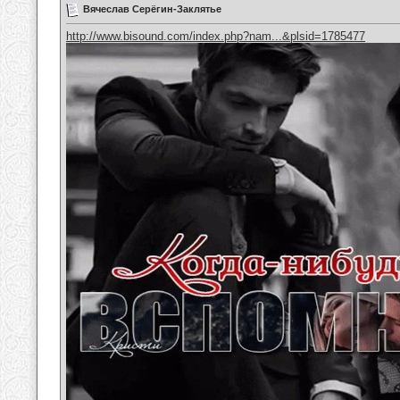
Вячеслав Серёгин-Заклятье
http://www.bisound.com/index.php?nam...&plsid=1785477