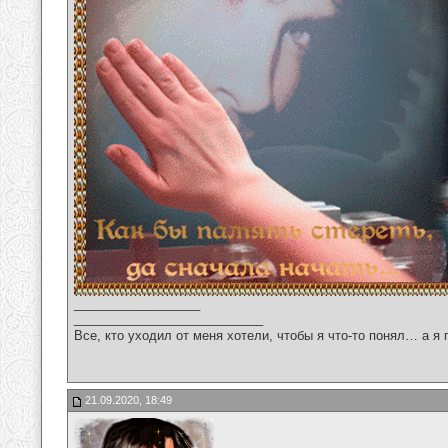
__________________
___________________________
Все, кто уходил от меня хотели, чтобы я что-то понял… а я 
21.09.2020, 18:49