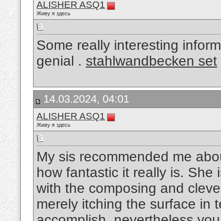
ALISHER ASQ1
Живу я здесь
Some really interesting inform
genial .
stahlwandbecken set
14.03.2024, 04:01
ALISHER ASQ1
Живу я здесь
My sis recommended me about
how fantastic it really is. Sh
with the composing and clever
merely itching the surface in 
accomplish, nevertheless you ar