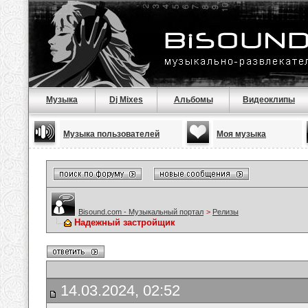
Музыка
Dj Mixes
Альбомы
Видеоклипы
Музыка пользователей
Моя музыка
Bisound.com - Музыкальный портал
>
Релизы
Надежный застройщик
14.03.2024, 02:52