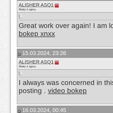
ALISHER ASQ1
Живу я здесь
Great work over again! I am l
bokep xnxx
15.03.2024, 23:26
ALISHER ASQ1
Живу я здесь
I always was concerned in this
posting .
video bokep
16.03.2024, 00:45