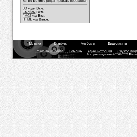
Вы
не можете
редактировать сообщения
BB коды
Вкл.
Смайлы
Вкл.
[IMG]
код
Вкл.
HTML код
Выкл.
Музыка
Dj mixes
Альбомы
Видеоклипы
Реклама на сайте
Помощь
Администрация
Служба под
Все права защищены © 2007-2026 Bisou