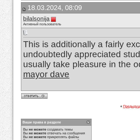
18.03.2024, 08:09
bilalsonija
Активный пользователь
This is additionally a fairly ex
undoubtedly appreciated study
usually take pleasure in the 
mayor dave
«
Предыдущ
Ваши права в разделе
Вы
не можете
создавать темы
Вы
не можете
отвечать на сообщения
Вы
не можете
прикреплять файлы