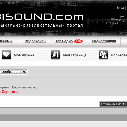
Вход
льбомы
Видеоклипы
Топ Радио
Радиостанции
Моя музыка
Моя страница
Пользов
портал
>
Ваше творчество
а Серёгина
Страница 1 из 39