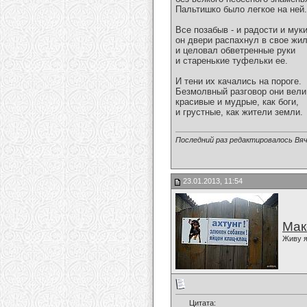
Пальтишко было легкое на ней.
Все позабыв - и радости и муки
он двери распахнул в свое жи
и целовал обветренные руки
и старенькие туфельки ее.
И тени их качались на пороге.
Безмолвный разговор они вели
красивые и мудрые, как боги,
и грустные, как жители земли.
Последний раз редактировалось Вяч
23.01.2013, 11:54
Мак
Живу я
Цитата: