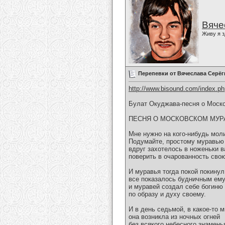
Вяче
Живу я з
Перепевки от Вячеслава Серёг
http://www.bisound.com/index.p
Булат Окуджава-песня о Моск
ПЕСНЯ О МОСКОВСКОМ МУР
Мне нужно на кого-нибудь мол
Подумайте, простому муравью
вдруг захотелось в ноженьки в
поверить в очарованность сво
И муравья тогда покой покинул
все показалось будничным ему
и муравей создал себе богиню
по образу и духу своему.
И в день седьмой, в какое-то м
она возникла из ночных огней
без всякого небесного знаменья