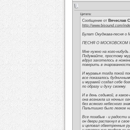
Цитата:
Сообщение от
Вячеслав С
http://www.bisound.com/ind
Булат Окуджава-песня о 
ПЕСНЯ О МОСКОВСКОМ 
Мне нужно на кого-нибудь
Подумайте, простому му
вдруг захотелось в ножен
поверить в очарованност
И муравья тогда покой по
все показалось будничным
и муравей создал себе бо
по образу и духу своему.
И в день седьмой, в какое
она возникла из ночных ог
без всякого небесного зна
Пальтишко было легкое на
Все позабыв - и радости и
он двери распахнул в свое
и целовал обветренные р
и старенькие туфельки е