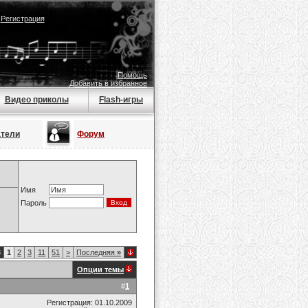
|
Регистрация
Помощь
Добавить в избранное
Видео приколы
Flash-игры
атели
Форум
Имя
Пароль
3
1
2
3
11
51
>
Последняя
»
Опции темы
#
1
Регистрация: 01.10.2009