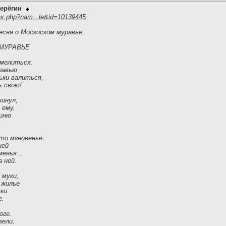
ерёгин
ex.php?nam...le&id=10139445
есня о Москоском муравье.
МУРАВЬЕ
 молиться.
равью
ьки валиться,
ь свою!
кинул,
 ему,
гиню
-то мгновенье,
ней
менья...
 ней.
 муки,
 жилье
уки
е.
оге.
вели,