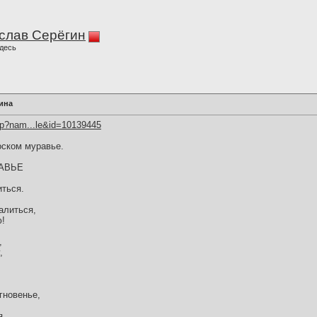
слав Серёгин
десь
ина
hp?nam...le&id=10139445
оском муравье.
АВЬЕ
иться.
алиться,
ю!
,
,
гновенье,
...