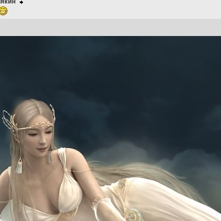
зякин