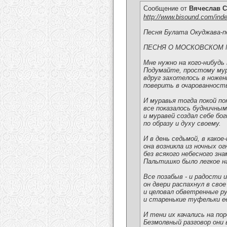
Сообщение от
Вячеслав С
http://www.bisound.com/ind
Песня Булата Окуджава-п
ПЕСНЯ О МОСКОВСКОМ 
Мне нужно на кого-нибудь
Подумайте, простому му
вдруг захотелось в ножен
поверить в очарованност
И муравья тогда покой по
все показалось будничным
и муравей создал себе бо
по образу и духу своему.
И в день седьмой, в какое
она возникла из ночных ог
без всякого небесного зна
Пальтишко было легкое на
Все позабыв - и радости и
он двери распахнул в свое
и целовал обветренные р
и старенькие туфельки е
И тени их качались на пор
Безмолвный разговор они 