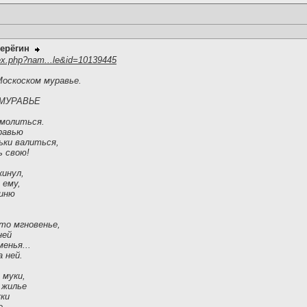
ерёгин
ex.php?nam...le&id=10139445
Москоском муравье.
МУРАВЬЕ
 молиться.
равью
ьки валиться,
ь свою!
кинул,
 ему,
гиню
-то мгновенье,
ней
менья...
 ней.
 муки,
 жилье
уки
е.