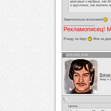
красивые и мудрые, как бо
и грустные, как жители з
Замечательно исполнено!
__________________
Рекламописец! Мо
Я мзду не беру
Мне за дер
23.01.2013, 12:03
Вяче
Живу я з
Цитата: