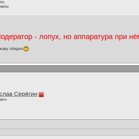
ги,
емли.
дератор - лопух, но аппаратура при нё
жаву обидно
слав Серёгин
десь