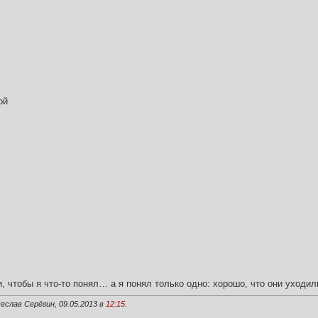
ой
и, чтобы я что-то понял… а я понял только одно: хорошо, что они уходил
еслав Серёгин, 09.05.2013 в
12:15
.