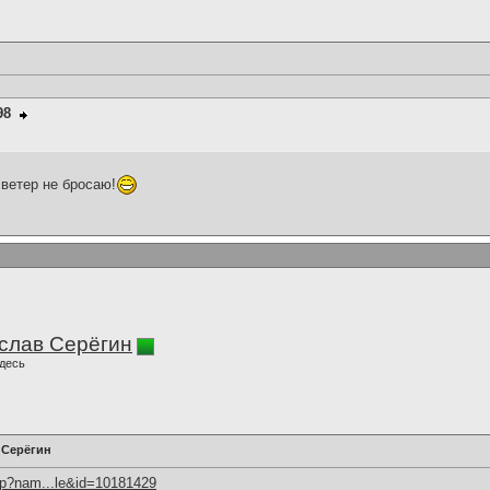
98
 ветер не бросаю!
слав Серёгин
десь
 Серёгин
hp?nam...le&id=10181429