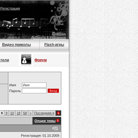
|
Регистрация
Помощь
Добавить в избранное
Видео приколы
Flash-игры
атели
Форум
Имя
Пароль
8
9
10
18
58
>
Последняя
»
Опции темы
#
71
Регистрация: 01.10.2009