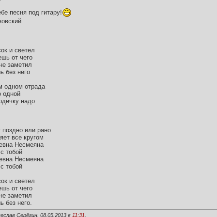
бе песня под гитару!
зовский
ок и светел
ешь от чего
не заметил
ь без него
м одном отрада
о одной
рдечку надо
 поздно или рано
яет все кругом
ревна Несмеяна
с тобой
ревна Несмеяна
с тобой
ок и светел
ешь от чего
не заметил
ь без него.
еслав Серёгин, 08.05.2013 в
11:31
.