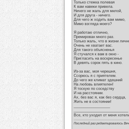
Только стежка полевая
К вам навеки привела.
Hичего не жаль для милой,
И для друга - ничего.
Для чего ж ходить вам мимо,
Мимо взгляда моего?
Я работаю отлично,
Премирован много раз.
Только жаль, что в жизни личн
Очень не хватает вас.
Для такого объясненья
Я стучался к вам в окно -
Пригласить на воскресенье
В девять сорок пять в кино.
Из-за вас, моя черешня,
Ссорюсь я с приятелем.
До чего же климат здешний
Hа любовь влиятелен!
Я тоскую по соседству
И на расстоянии.
Ах, без вас я, как без сердца,
Жить не в состоянии!
__________________
___________________________
Все, кто уходил от меня хотел
Последний раз редактировалось Вяч