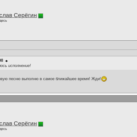
слав Серёгин
десь
98
лось исполнение!
новую песню выполню в самое ближайшее время! Жди!
слав Серёгин
десь