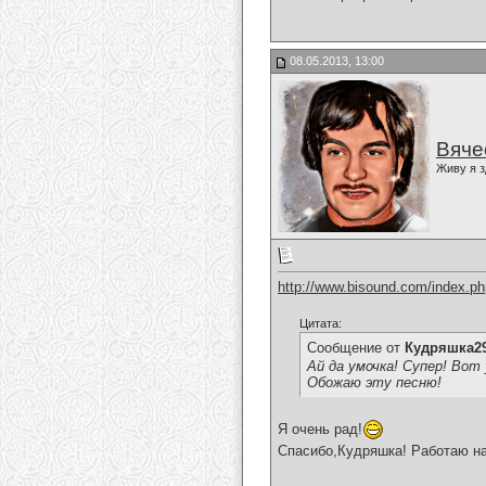
08.05.2013, 13:00
Вяче
Живу я з
http://www.bisound.com/index.p
Цитата:
Сообщение от
Кудряшка2
Ай да умочка! Супер! Вот
Обожаю эту песню!
Я очень рад!
Спасибо,Кудряшка! Работаю на