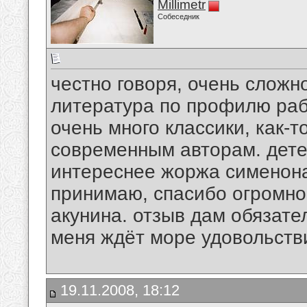
Millimetr
Собеседник
честно говоря, очень сложн
литература по профилю раб
очень много классики, как-т
современным авторам. дете
интереснее жоржа сименона
принимаю, спасибо огромное
акунина. отзыв дам обязате
меня ждёт море удовольств
19.11.2008, 18:12