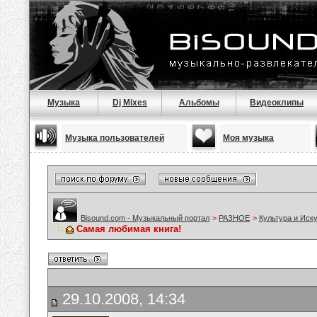
Музыка
Dj Mixes
Альбомы
Видеоклипы
Музыка пользователей
Моя музыка
Bisound.com - Музыкальный портал
>
РАЗНОЕ
>
Культура и Иск
Самая любимая книга!
29.10.2008, 14:34