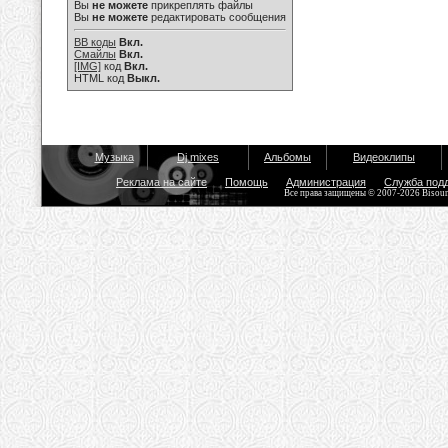
Вы
не можете
прикреплять файлы
Вы
не можете
редактировать сообщения
BB коды
Вкл.
Смайлы
Вкл.
[IMG]
код
Вкл.
HTML код
Выкл.
Музыка
Dj mixes
Альбомы
Видеоклипы
Реклама на сайте
Помощь
Администрация
Служба под
Все права защищены © 2007-2026 Bisou