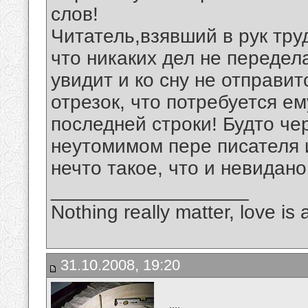
слов!
Читатель,взявший в рук тру
что никаких дел не передел
увидит и ко сну не отправи
отрезок, что потребуется е
последней строки! Будто чер
неутомимом пере писателя 
нечто такое, что и невидано
__________________
Nothing really matter, love is 
31.10.2008, 19:20