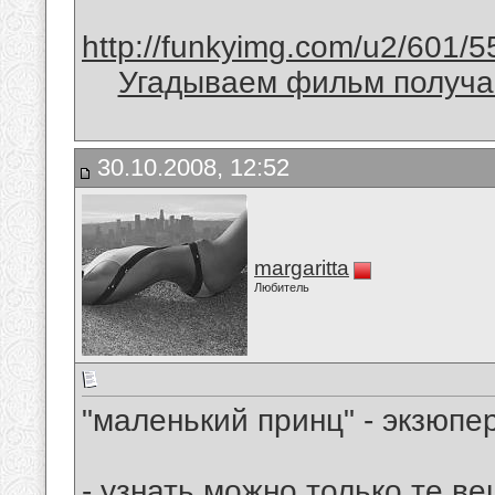
http://funkyimg.com/u2/601/5
Угадываем фильм получае
30.10.2008, 12:52
margaritta
Любитель
"маленький принц" - экзюпе
- узнать можно только те ве