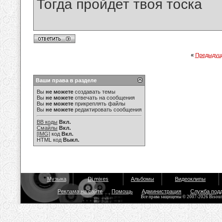
Тогда пройдет твоя тоска
«
Предыдущ
Ваши права в разделе
Вы
не можете
создавать темы
Вы
не можете
отвечать на сообщения
Вы
не можете
прикреплять файлы
Вы
не можете
редактировать сообщения
BB коды
Вкл.
Смайлы
Вкл.
[IMG]
код
Вкл.
HTML код
Выкл.
Музыка
Dj mixes
Альбомы
Видеоклипы
Реклама на сайте
Помощь
Администрация
Служба под
Все права защищены © 2007-2026 Bisou