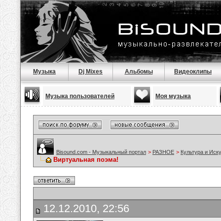
Музыка
Dj Mixes
Альбомы
Видеоклипы
Музыка пользователей
Моя музыка
Bisound.com - Музыкальный портал
>
РАЗНОЕ
>
Культура и Иск
Виртуальная поэма!
12.12.2010, 22:56