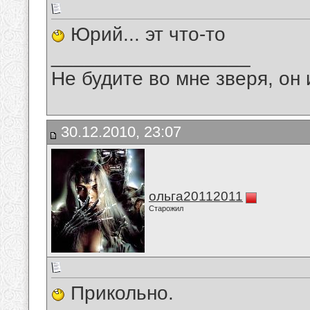
Юрий... эт что-то
__________________
Не будите во мне зверя, он 
30.12.2010, 23:07
ольга20112011
Старожил
Прикольно.