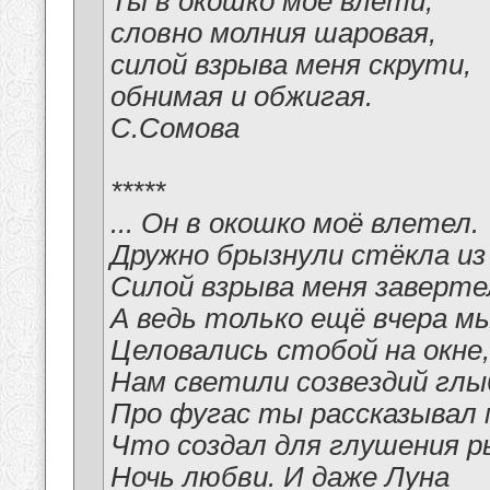
Ты в окошко моё влети,
словно молния шаровая,
силой взрыва меня скрути,
обнимая и обжигая.
С.Сомова
*****
... Он в окошко моё влетел.
Дружно брызнули стёкла из
Силой взрыва меня заверте
А ведь только ещё вчера м
Целовались стобой на окне,
Нам светили созвездий глы
Про фугас ты рассказывал 
Что создал для глушения р
Ночь любви. И даже Луна