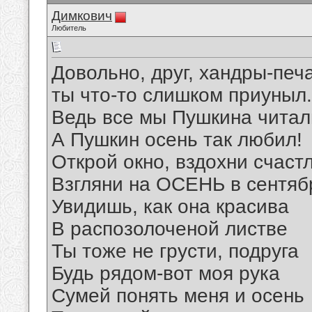
Димкович
Любитель
Довольно, друг, хандры-печ
ты что-то слишком приуныл.
Ведь все мы Пушкина читал
А Пушкин осень так любил!
Открой окно, вздохни счаст
Взгляни на ОСЕНЬ в сентяб
Увидишь, как она красива
В распозолоченой листве
Ты тоже не грусти, подруга
Будь рядом-вот моя рука
Сумей понять меня и осень