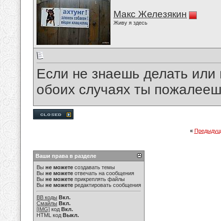
Макс Железякин
Живу я здесь
Если не знаешь делать или 
обоих случаях ты пожалеешь
«
Предыдущ
Ваши права в разделе
Вы
не можете
создавать темы
Вы
не можете
отвечать на сообщения
Вы
не можете
прикреплять файлы
Вы
не можете
редактировать сообщения
BB коды
Вкл.
Смайлы
Вкл.
[IMG]
код
Вкл.
HTML код
Выкл.