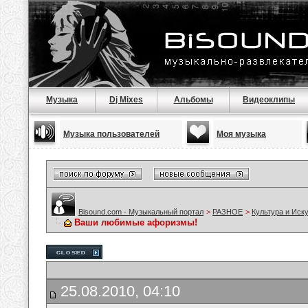
Музыка
Dj Mixes
Альбомы
Видеоклипы
Музыка пользователей
Моя музыка
Bisound.com - Музыкальный портал
>
РАЗНОЕ
>
Культура и Иск
Ваши любимые афоризмы!
25.08.2010, 04:10