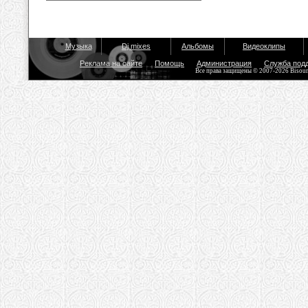
Музыка
Dj mixes
Альбомы
Видеоклипы
Реклама на сайте
Помощь
Администрация
Служба под
Все права защищены © 2007-2026 Bisou