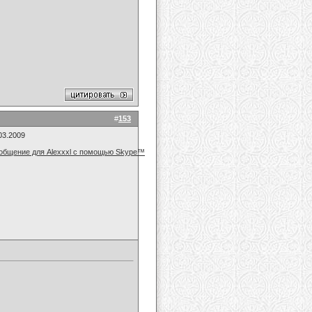
#
153
03.2009