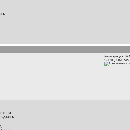
ёшь,
Регистрация: 09.
Сообщений: 238
еством –
ь будешь
м,