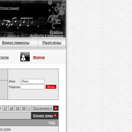
|
Регистрация
Помощь
Добавить в избранное
Видео приколы
Flash-игры
атели
Форум
Имя
Пароль
6
17
18
26
66
>
Последняя
»
Опции темы
#
151
03.2009