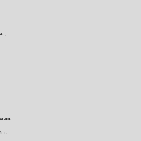
от,
ожишь.
ёшь.