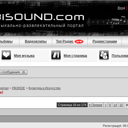
Вход
льбомы
Видеоклипы
Топ Радио
Радиостанции
Моя музыка
Моя страница
Пользов
портал
>
РАЗНОЕ
>
Культура и Искусство
я!
Страница 16 из 174
«
Первая
<
6
14
15
1
Регистрация: 09.