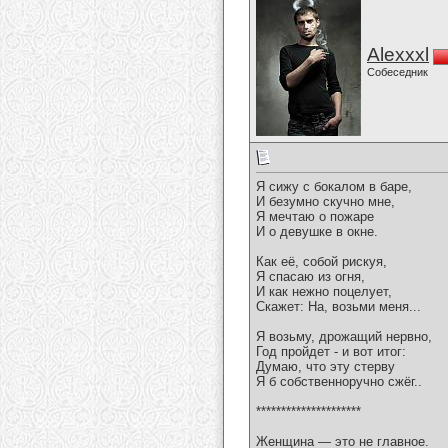
Alexxxl
Собеседник
Я сижу с бокалом в баре,
И безумно скучно мне,
Я мечтаю о пожаре
И о девушке в окне.
Как её, собой рискуя,
Я спасаю из огня,
И как нежно поцелует,
Скажет: На, возьми меня...
Я возьму, дрожащий нервно,
Год пройдет - и вот итог:
Думаю, что эту стерву
Я б собственноручно сжёг..
*********************
Женщина — это не главное.