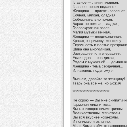
Главное — линия плавная,
Главное, понял недавно я,
Женщина — прихоть забавная.
Сочная, мягкая, сладкая,
Соблазнительно полая,
Бархатно-нежная, гладкая,
Головокружная голая.
Магия музыки вечная,
Женщина — неоднозначная,
Красят, к примеру, женщину
Скромность и платье прозрачн
Шива она многоликая,
Завтрашняя или вчерашняя,
Если одна — она дикая,
Рядом с мужчиной — домашня
Женщина - тема сердечная...
И, наконец, подытожу я:
Выпьем, давайте за женщину!
Тварь она все же, но Божия
**************************
Не скрою — Вы мне симпатичн
Гармония лица и тела.
Вы так изящно симметричны,
Величественны, мягкотелы.
Вы вся вкуснее кока-колы,
И понимаю я отлично,
Мы с Вами в чём-то разнополы