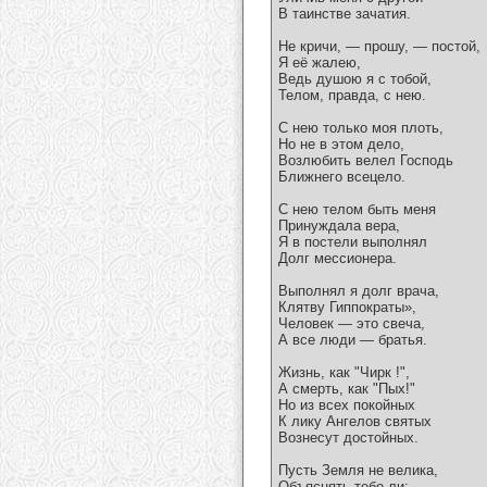
В таинстве зачатия.
Не кричи, — прошу, — постой,
Я её жалею,
Ведь душою я с тобой,
Телом, правда, с нею.
С нею только моя плоть,
Но не в этом дело,
Возлюбить велел Господь
Ближнего всецело.
С нею телом быть меня
Принуждала вера,
Я в постели выполнял
Долг мессионера.
Выполнял я долг врача,
Клятву Гиппократы»,
Человек — это свеча,
А все люди — братья.
Жизнь, как "Чирк !",
А смерть, как "Пых!"
Но из всех покойных
К лику Ангелов святых
Вознесут достойных.
Пусть Земля не велика,
Объяснять тебе ли: