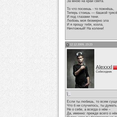
За мною на край света.
То что посеешь - то пожнёшь,
Теперь стоишь — башкой тряс
И под глазами тени.
Любовь моя безмерно зла
И я прощу тебя, козла,
Ничтожный! На колени!
12.12.2009, 23:23
Alexxxl
Собеседник
Если ты любишь, то всем сущ
Что б ни случилось, ты думат
Не о себе, а всегда о нём –
Да, именно: прежде всего о нё