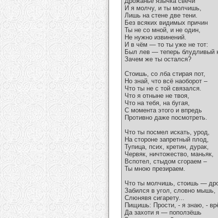
Дрожанье язычка свечи
И я молчу, и ты молчишь,
Лишь на стене две тени.
Без всяких видимых причин
Ты не со мной, и не один,
Не нужно извинений.
И в чём — то ты уже не тот:
Был лев — теперь блудливый к
Зачем же ты остался?
Стоишь, со лба стирая пот,
Но знай, что всё наоборот –
Что ты не с той связался.
Что я отныне не твоя,
Что на тебя, на бугая,
С момента этого и впредь
Противно даже посмотреть.
Что ты посмел искать, урод,
На стороне запретный плод,
Тупица, псих, кретин, дурак,
Червяк, ничтожество, маньяк,
Вспотел, стыдом сгораем –
Ты мною презираем.
Что ты молчишь, стоишь — др
Забился в угол, словно мышь,
Слюнявя сигарету...
Пищишь: Прости, - я знаю, - вр
Да захоти я — поползёшь