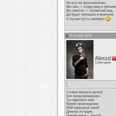
Но все же фотогиеничны.
Мы оба — следствия в причине
Мы вместе — человечий род,
Да будет женщина в мужчине,
А лучше пусть наоборот.
10.12.2009, 20:28
Alexxxl
Собеседник
Словно бахнуло ружьё
Без предупреждения –
Ты нарушила моё
Время провождение,
Мой нарушила покой
Демона исчадие,
Уличив меня с другой