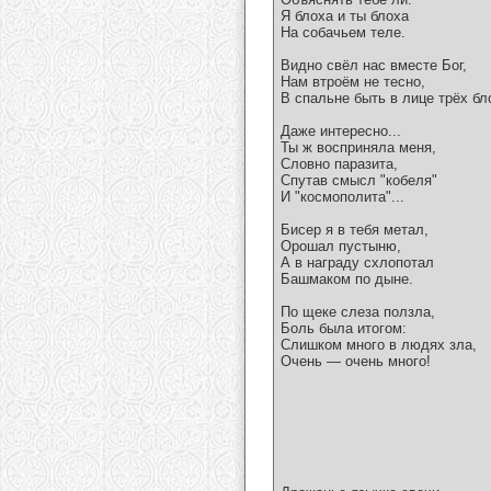
Я блоха и ты блоха
На собачьем теле.
Видно свёл нас вместе Бог,
Нам втроём не тесно,
В спальне быть в лице трёх бл
Даже интересно...
Ты ж восприняла меня,
Словно паразита,
Спутав смысл "кобеля"
И "космополита"...
Бисер я в тебя метал,
Орошал пустыню,
А в награду схлопотал
Башмаком по дыне.
По щеке слеза ползла,
Боль была итогом:
Слишком много в людях зла,
Очень — очень много!