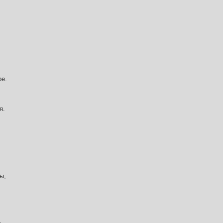
ое.
я.
ы,
,