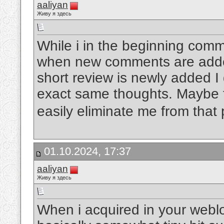
aaliyan
Живу я здесь
While i in the beginning comm
when new comments are adde
short review is newly added I
exact same thoughts. Maybe t
easily eliminate me from tha
01.10.2024, 17:37
aaliyan
Живу я здесь
When i acquired in your weblo