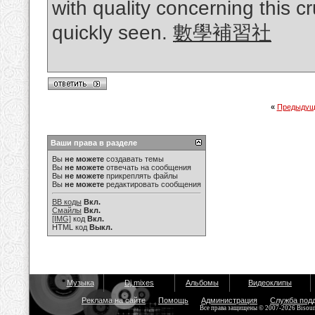
with quality concerning this c
quickly seen.
數學補習社
«
Предыдущ
Ваши права в разделе
Вы
не можете
создавать темы
Вы
не можете
отвечать на сообщения
Вы
не можете
прикреплять файлы
Вы
не можете
редактировать сообщения
BB коды
Вкл.
Смайлы
Вкл.
[IMG]
код
Вкл.
HTML код
Выкл.
Музыка
Dj mixes
Альбомы
Видеоклипы
Реклама на сайте
Помощь
Администрация
Служба под
Все права защищены © 2007-2026 Bisou