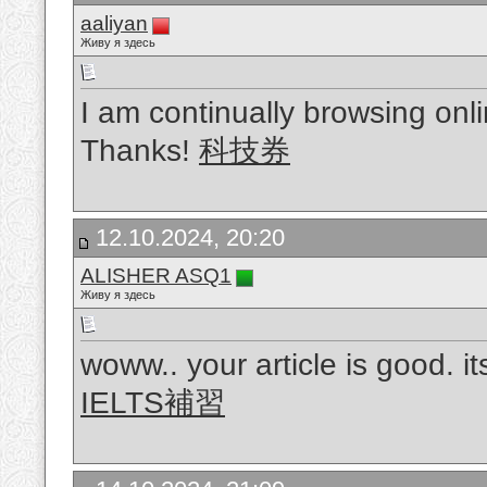
aaliyan
Живу я здесь
I am continually browsing onli
Thanks!
科技券
12.10.2024, 20:20
ALISHER ASQ1
Живу я здесь
woww.. your article is good. i
IELTS補習