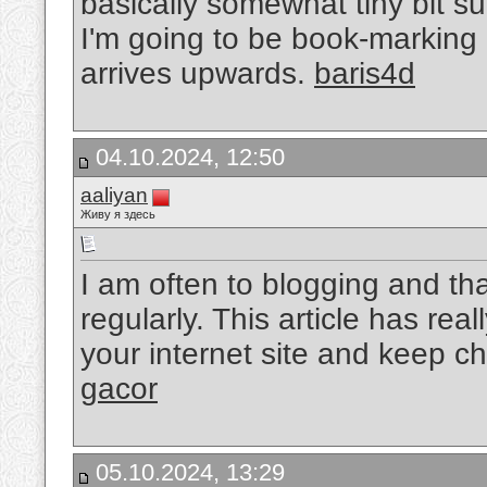
basically somewhat tiny bit s
I'm going to be book-marking 
arrives upwards.
baris4d
04.10.2024, 12:50
aaliyan
Живу я здесь
I am often to blogging and tha
regularly. This article has rea
your internet site and keep c
gacor
05.10.2024, 13:29