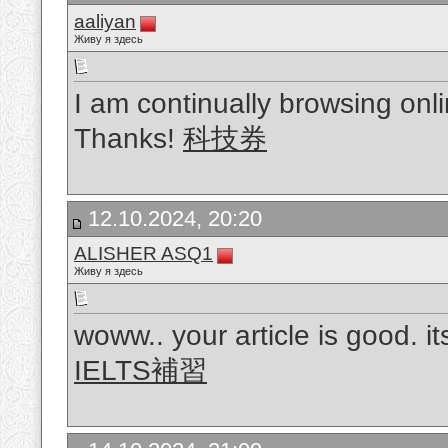
aaliyan
Живу я здесь
I am continually browsing onli
Thanks!
科技券
12.10.2024, 20:20
ALISHER ASQ1
Живу я здесь
woww.. your article is good. i
IELTS補習