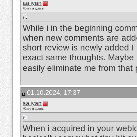
aaliyan
Живу я здесь
While i in the beginning comm
when new comments are adde
short review is newly added I
exact same thoughts. Maybe t
easily eliminate me from tha
01.10.2024, 17:37
aaliyan
Живу я здесь
When i acquired in your weblo