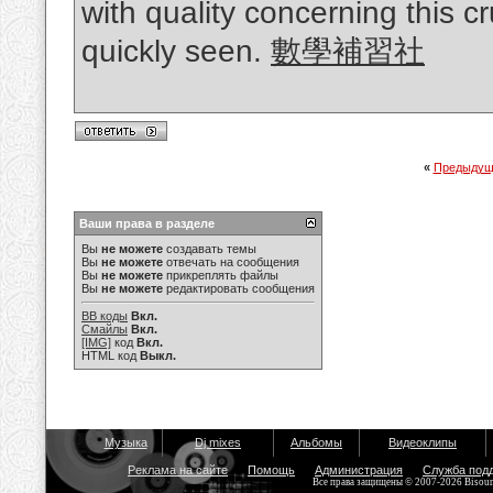
with quality concerning this c
quickly seen.
數學補習社
«
Предыдущ
Ваши права в разделе
Вы
не можете
создавать темы
Вы
не можете
отвечать на сообщения
Вы
не можете
прикреплять файлы
Вы
не можете
редактировать сообщения
BB коды
Вкл.
Смайлы
Вкл.
[IMG]
код
Вкл.
HTML код
Выкл.
Музыка
Dj mixes
Альбомы
Видеоклипы
Реклама на сайте
Помощь
Администрация
Служба под
Все права защищены © 2007-2026 Bisou