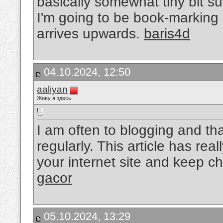
basically somewhat tiny bit s
I'm going to be book-marking 
arrives upwards.
baris4d
04.10.2024, 12:50
aaliyan
Живу я здесь
I am often to blogging and tha
regularly. This article has rea
your internet site and keep c
gacor
05.10.2024, 13:29