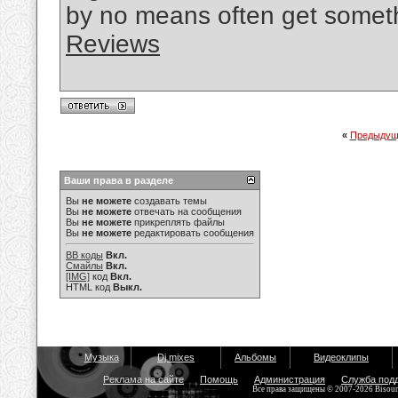
by no means often get somet
Reviews
«
Предыдущ
Ваши права в разделе
Вы
не можете
создавать темы
Вы
не можете
отвечать на сообщения
Вы
не можете
прикреплять файлы
Вы
не можете
редактировать сообщения
BB коды
Вкл.
Смайлы
Вкл.
[IMG]
код
Вкл.
HTML код
Выкл.
Музыка
Dj mixes
Альбомы
Видеоклипы
Реклама на сайте
Помощь
Администрация
Служба под
Все права защищены © 2007-2026 Bisou