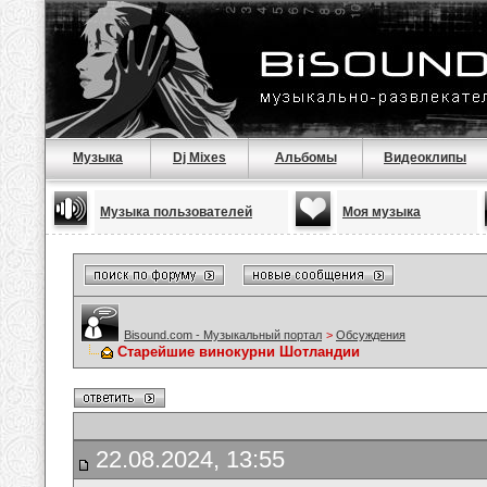
Музыка
Dj Mixes
Альбомы
Видеоклипы
Музыка пользователей
Моя музыка
Bisound.com - Музыкальный портал
>
Обсуждения
Старейшие винокурни Шотландии
22.08.2024, 13:55