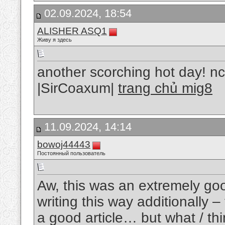
02.09.2024, 18:54
ALISHER ASQ1
Живу я здесь
another scorching hot day! n
|SirCoaxum|
trang chủ mig8
11.09.2024, 14:14
bowoj44443
Постоянный пользователь
Aw, this was an extremely goo
writing this way additionally –
a good article… but what / thi