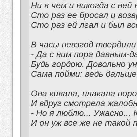
Ни в чем и никогда с ней
Сто раз ее бросал и воз
Сто раз ей лгал и был в
В часы невзгод твердили 
- Да с ним пора давным-
Будь гордою. Довольно у
Сама пойми: ведь дальше
Она кивала, плакала поро
И вдруг смотрела жалобно
- Но я люблю... Ужасно... К
И он уж все же не такой 