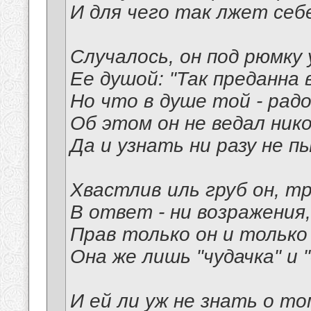
И для чего так лжет себ
Случалось, он под рюмку
Ее душой: "Так преданна 
Но что в душе той - рад
Об этом он не ведал нико
Да и узнать ни разу не п
Хвастлив иль груб он, тр
В ответ - ни возражения,
Прав только он и только 
Она же лишь "чудачка" и "
И ей ли уж не знать о то