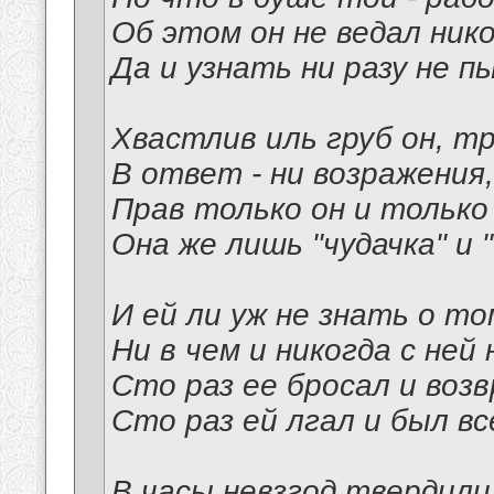
Об этом он не ведал нико
Да и узнать ни разу не п
Хвастлив иль груб он, тр
В ответ - ни возражения,
Прав только он и только 
Она же лишь "чудачка" и "
И ей ли уж не знать о то
Ни в чем и никогда с ней
Сто раз ее бросал и воз
Сто раз ей лгал и был в
В часы невзгод твердили 