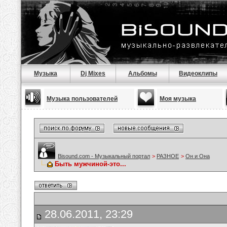
Музыка
Dj Mixes
Альбомы
Видеоклипы
Музыка пользователей
Моя музыка
Bisound.com - Музыкальный портал
>
РАЗНОЕ
>
Он и Она
Быть мужчиной-это...
28.06.2011, 23:29