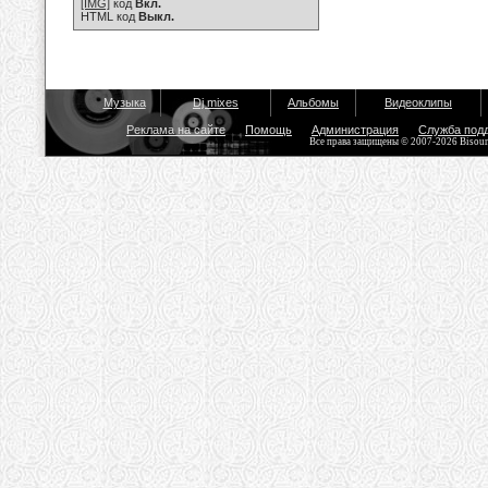
[IMG]
код
Вкл.
HTML код
Выкл.
Музыка
Dj mixes
Альбомы
Видеоклипы
Реклама на сайте
Помощь
Администрация
Служба под
Все права защищены © 2007-2026 Bisou