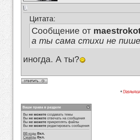
Цитата:
Сообщение от
maestroko
а ты сама стихи не пиш
иногда. А ты?
«
Предыдущ
Ваши права в разделе
Вы
не можете
создавать темы
Вы
не можете
отвечать на сообщения
Вы
не можете
прикреплять файлы
Вы
не можете
редактировать сообщения
BB коды
Вкл.
Смайлы
Вкл.