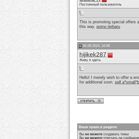
Постоянный пользователь
This is promoting special offers a
this way.
porno terbaru
05.08.2024, 16:08
hijikek287
Живу я здесь
Hello! I merely wish to offer a en
for additional soon.
sell a*small*
Ваши права в разделе
Вы
не можете
создавать темы
Вы
не можете
отвечать на сообщен