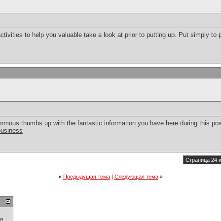
ctivities to help you valuable take a look at prior to putting up. Put simply to 
ormous thumbs up with the fantastic information you have here during this post.
business
Страница 24 и
«
Предыдущая тема
|
Следующая тема
»
ия