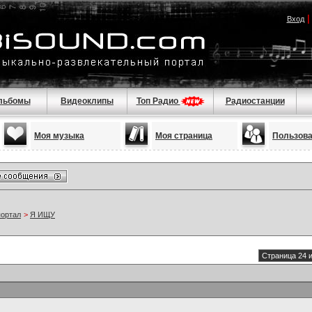
Вход
льбомы
Видеоклипы
Топ Радио
Радиостанции
Моя музыка
Моя страница
Пользов
портал
>
Я ИЩУ
Страница 24 и