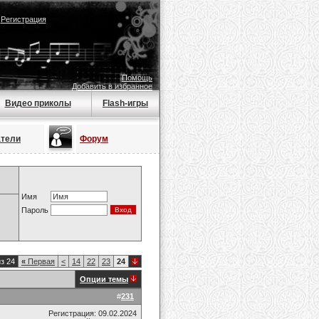
|
Регистрация
Помощь
Добавить в избранное
Видео приколы
Flash-игры
атели
Форум
Имя
Пароль
з 24
«
Первая
<
14
22
23
24
Опции темы
#
231
Регистрация: 09.02.2024