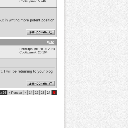
Сообщений: 5,746
put in writing more potent position
#
232
Регистрация: 28.05.2024
Сообщений: 23,104
 I will be returning to your blog
з 24
«
Первая
<
14
22
23
24