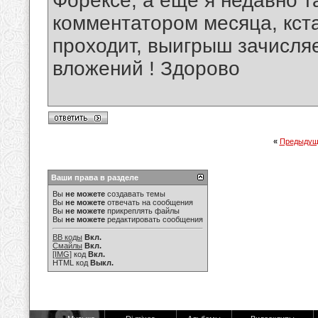
Форексе, а ещё я недавно т
комментатором месяца, кста
проходит, выигрыш зачисляе
вложений ! Здорово
«
Предыдущ
Ваши права в разделе
Вы
не можете
создавать темы
Вы
не можете
отвечать на сообщения
Вы
не можете
прикреплять файлы
Вы
не можете
редактировать сообщения
BB коды
Вкл.
Смайлы
Вкл.
[IMG]
код
Вкл.
HTML код
Выкл.