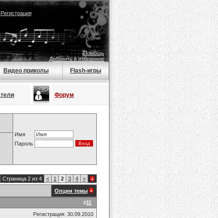
|
Регистрация
Помощь
Добавить в избранное
Видео приколы
Flash-игры
атели
Форум
Имя
Пароль
Страница 2 из 4
<
1
2
3
4
>
Опции темы
#
11
Регистрация: 30.09.2010