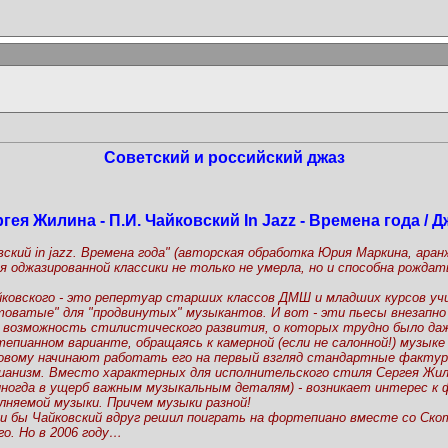
Советский и российский джаз
гея Жилина - П.И. Чайковский In Jazz - Времена года / Дж
ский in jazz. Времена года" (авторская обработка Юрия Маркина, аран
я оджазированной классики не только не умерла, но и способна рожда
айковского - это репертуар старших классов ДМШ и младших курсов у
стоватые" для "продвинутых" музыкантов. И вот - эти пьесы внезап
 возможность стилистического развития, о которых трудно было даж
епианном варианте, обращаясь к камерной (если не салонной!) музыке
новому начинают работать его на первый взгляд стандартные фактур
ианизм. Вместо характерных для исполнительского стиля Сергея Жили
огда в ущерб важным музыкальным деталям) - возникает интерес к ф
няемой музыки. Причем музыки разной!
сли бы Чайковский вдруг решил поиграть на фортепиано вместе со Ско
го. Но в 2006 году…