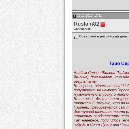
19.12.2010, 17:11
Rustam82
Собеседник
Советский и российский джаз
Трио Сер
Альбом Сергея Жилина "Чайков
Жилина), доказывает, что иде
результаты.
Во-первых, "Времена года" Ч
популярные, но немного "про
музыкальную глубину и такую
Во-вторых, джаз в своем форт
творческий импульс, что по-
Наконец, преобразуется сам п
фактурной размашистости (ин
стилевым особенностям испол
Так, наверное, получилось, е
нибудь в Сент-Луисе или Чика