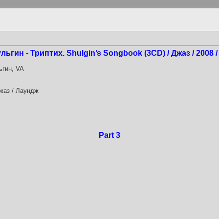
гин - Триптих. Shulgin’s Songbook (3CD) / Джаз / 2008 /
гин, VA
жаз / Лаундж
Part 3