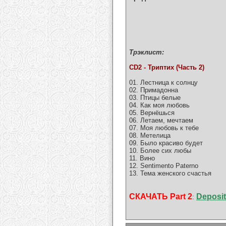
Трэклист:
CD2 - Триптих (Часть 2)
01. Лестница к солнцу
02. Примадонна
03. Птицы белые
04. Как моя любовь
05. Вернёшься
06. Летаем, мечтаем
07. Моя любовь к тебе
08. Метелица
09. Было красиво будет
10. Более сих любы
11. Вино
12. Sentimento Paterno
13. Тема женского счастья
СКАЧАТЬ Part 2
Deposit
: