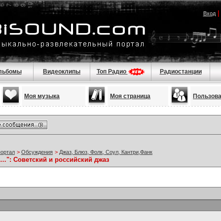
Вход
льбомы
Видеоклипы
Топ Радио
Радиостанции
Моя музыка
Моя страница
Пользов
портал
>
Обсуждения
>
Джаз, Блюз, Фолк, Соул, Кантри,Фанк
з…": Советский и российский джаз