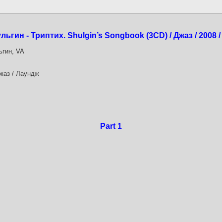
гин - Триптих. Shulgin’s Songbook (3CD) / Джаз / 2008 /
гин, VA
жаз / Лаундж
Part 1