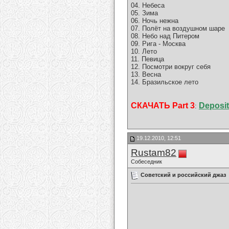
04. Небеса
05. Зима
06. Ночь нежна
07. Полёт на воздушном шаре
08. Небо над Питером
09. Рига - Москва
10. Лето
11. Певица
12. Посмотри вокруг себя
13. Весна
14. Бразильское лето
СКАЧАТЬ Part 3
Deposit
:
19.12.2010, 12:51
Rustam82
Собеседник
Советский и российский джаз