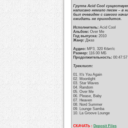
Группа Acid Cool существуе
написано немало песен – в 
был очевиден с самого нач
ожидать не приходится.
Исполнитель:
Acid Cool
Альбом:
Over Me
Год выпуска:
2010
Жанр:
Джаз
Аудио:
MP3, 320 Кбит/с
Размер:
116.00 МБ
Продолжительность:
00:47:57
Tреклист:
01. It's You Again
02. Moonlight
03. Star Waves
04. Random
05. Over Me
06. Please, Baby
07. Heaven
08. Nord Summer
09. Lounge Samba
10. La Groove Lounge
СКАЧАТЬ :
Deposit Files