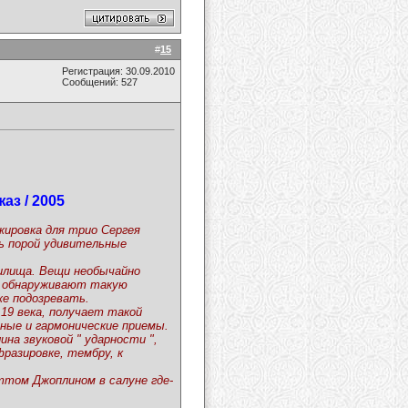
#
15
Регистрация: 30.09.2010
Сообщений: 527
аз / 2005
жировка для трио Сергея
ть порой удивительные
чилища. Вещи необычайно
но обнаруживают такую
е подозревать.
 19 века, получает такой
ные и гармонические приемы.
на звуковой " ударности ",
разировке, тембру, к
ттом Джоплином в салуне где-