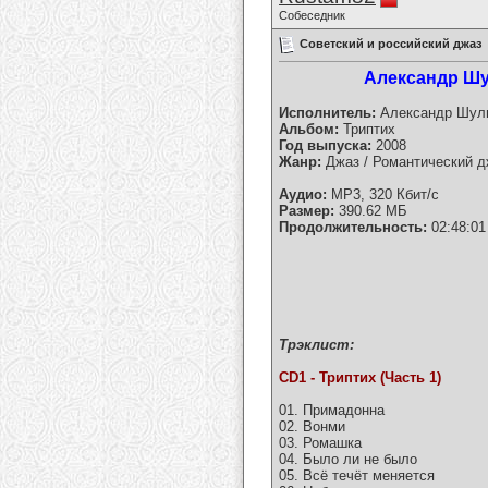
Собеседник
Советский и российский джаз
Александр Шуль
Исполнитель:
Александр Шуль
Альбом:
Триптих
Год выпуска:
2008
Жанр:
Джаз / Романтический д
Аудио:
MP3, 320 Кбит/с
Размер:
390.62 МБ
Продолжительность:
02:48:01
Трэклист:
CD1 - Триптих (Часть 1)
01. Примадонна
02. Вонми
03. Ромашка
04. Было ли не было
05. Всё течёт меняется