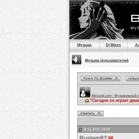
Музыка
Dj Mixes
А
Музыка пользователей
Bisound.com - Музыкальный 
"Сегодня он играет джа
20.11.2010, 18:03
Rustam82