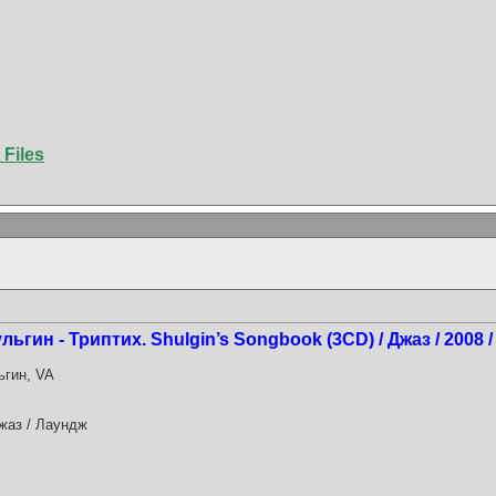
 Files
гин - Триптих. Shulgin’s Songbook (3CD) / Джаз / 2008 /
гин, VA
жаз / Лаундж