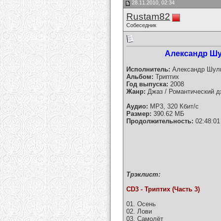
28.11.2010, 02:34
Rustam82
Собеседник
Александр Шуль
Исполнитель:
Александр Шуль
Альбом:
Триптих
Год выпуска:
2008
Жанр:
Джаз / Романтический д
Аудио:
MP3, 320 Кбит/с
Размер:
390.62 МБ
Продолжительность:
02:48:01
Трэклист:
CD3 - Триптих (Часть 3)
01. Осень
02. Лови
03. Самолёт