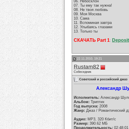
06. Небосклон
07. Ты ему так нужна!
08. Не твоя любовь
09. Моя Москва
10. Сама
11. Вспоминая завтра
12. Улыбаясь глазами
13. Только ты
СКАЧАТЬ Part 1
Deposit
:
22.11.2010, 19:21
Rustam82
Собеседник
Советский и российский джаз
Александр Шуль
Исполнитель:
Александр Шуль
Альбом:
Триптих
Год выпуска:
2008
Жанр:
Джаз / Романтический д
Аудио:
MP3, 320 Кбит/с
Размер:
390.62 МБ
Продолжительность:
02:48:01