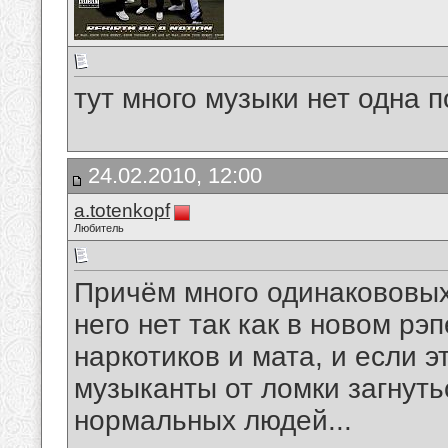
тут много музыки нет одна по
24.02.2010, 12:00
a.totenkopf
Любитель
Причём много одинакововых 
него нет так как в новом рэ
наркотиков и мата, и если э
музыканты от ломки загнуть
нормальных людей...