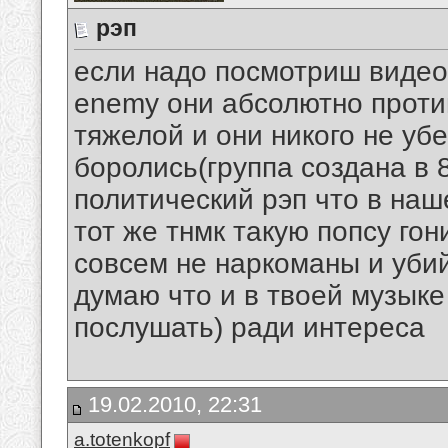
рэп
если надо посмотриш видео
enemy они абсолютно проти
тяжелой и они никого не уб
боролись(группа создана в 8
политический рэп что в на
тот же тнмк такую попсу гони
совсем не наркоманы и убий
думаю что и в твоей музыке
послушать) ради интереса
19.02.2010, 22:31
a.totenkopf