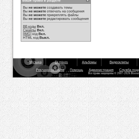
Ваши права в разделе
Вы
не можете
создавать темы
Вы
не можете
отвечать на сообщения
Вы
не можете
прикреплять файлы
Вы
не можете
редактировать сообщения
BB коды
Вкл.
Смайлы
Вкл.
[IMG]
код
Вкл.
HTML код
Выкл.
Музыка
Dj mixes
Альбомы
Видеоклипы
Реклама на сайте
Помощь
Администрация
Служба под
Все права защищены © 2007-2026 Bisou