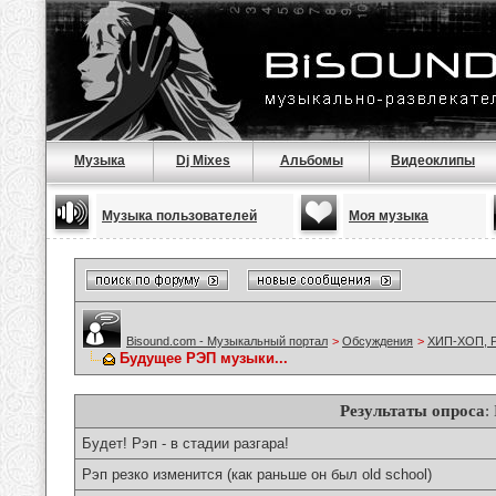
Музыка
Dj Mixes
Альбомы
Видеоклипы
Музыка пользователей
Моя музыка
Bisound.com - Музыкальный портал
>
Обсуждения
>
ХИП-ХОП, Р
Будущее РЭП музыки...
Результаты опроса
:
Будет! Рэп - в стадии разгара!
Рэп резко изменится (как раньше он был old school)