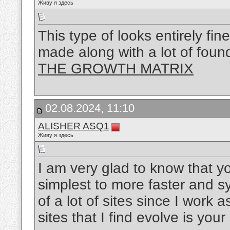
Живу я здесь
This type of looks entirely fin
made along with a lot of founda
THE GROWTH MATRIX
02.08.2024, 11:10
ALISHER ASQ1
Живу я здесь
I am very glad to know that yo
simplest to more faster and sy
of a lot of sites since I work 
sites that I find evolve is your