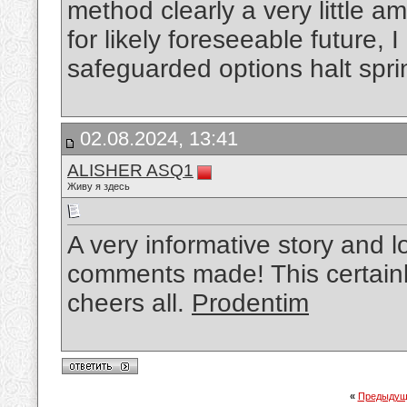
method clearly a very little a
for likely foreseeable future,
safeguarded options halt spri
02.08.2024, 13:41
ALISHER ASQ1
Живу я здесь
A very informative story and lo
comments made! This certainly
cheers all.
Prodentim
«
Предыдущ