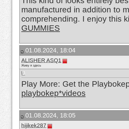
This kind of looks entirely bes
manufactured in addition to m
comprehending. I enjoy this k
GUMMIES
01.08.2024, 18:04
ALISHER ASQ1
Живу я здесь
Play More: Get the Playboke
playbokep*videos
01.08.2024, 18:05
hijikek287