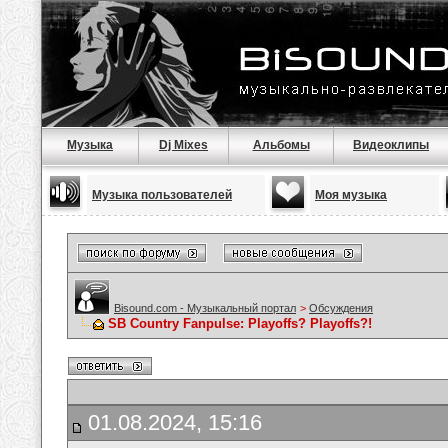
Музыка
Dj Mixes
Альбомы
Видеоклипы
Музыка пользователей
Моя музыка
Bisound.com - Музыкальный портал
>
Обсуждения
SB Country Fanpulse: Playoffs? Playoffs?!
01.08.2024, 15:16