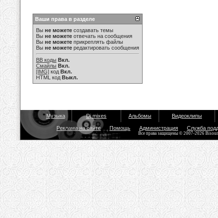
Ваши права в разделе
Вы
не можете
создавать темы
Вы
не можете
отвечать на сообщения
Вы
не можете
прикреплять файлы
Вы
не можете
редактировать сообщения
BB коды
Вкл.
Смайлы
Вкл.
[IMG]
код
Вкл.
HTML код
Выкл.
Музыка
Dj mixes
Альбомы
Видеоклипы
Реклама на сайте
Помощь
Администрация
Служба под
Все права защищены © 2007-2026 Bisou