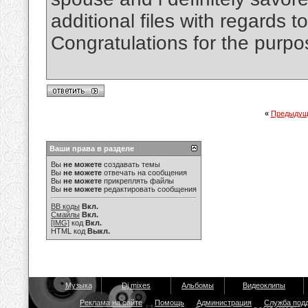
additional files with regards to
Congratulations for the purpo
«
Предыдущ
Ваши права в разделе
Вы
не можете
создавать темы
Вы
не можете
отвечать на сообщения
Вы
не можете
прикреплять файлы
Вы
не можете
редактировать сообщения
BB коды
Вкл.
Смайлы
Вкл.
[IMG]
код
Вкл.
HTML код
Выкл.
Музыка
Dj mixes
Альбомы
Видеоклипы
Реклама на сайте
Помощь
Администрация
Служба под