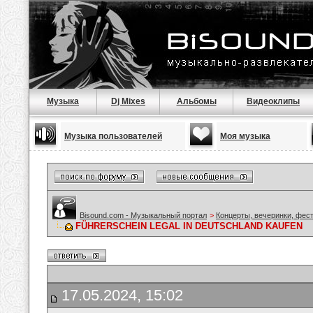
Музыка
Dj Mixes
Альбомы
Видеоклипы
Музыка пользователей
Моя музыка
Bisound.com - Музыкальный портал
>
Концерты, вечеринки, фес
FÜHRERSCHEIN LEGAL IN DEUTSCHLAND KAUFEN
17.05.2024, 15:02