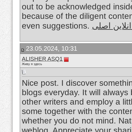
out to be acknowledged insid
because of the diligent conten
even suggestions.
انلاین اصلی
23.05.2024, 10:31
ALISHER ASQ1
Живу я здесь
Nice post. I discover somethi
blogs everyday. It will always
other writers and employ a litt
some together with the content 
whether you do not mind. Natual
weblog. Appreciate your shar