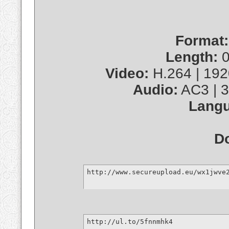
Format:
Length:
0
Video:
H.264 | 1920
Audio:
AC3 | 3
Langu
D
http://www.secureupload.eu/wx1jwve
http://ul.to/5fnnmhk4