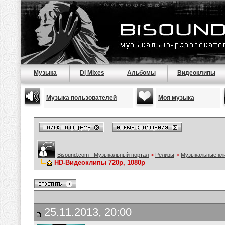
Музыка
Dj Mixes
Альбомы
Видеоклипы
Музыка пользователей
Моя музыка
Bisound.com - Музыкальный портал
>
Релизы
>
Музыкальные кл
HD-Видеоклипы 720p, 1080p
25.11.2013, 20:00