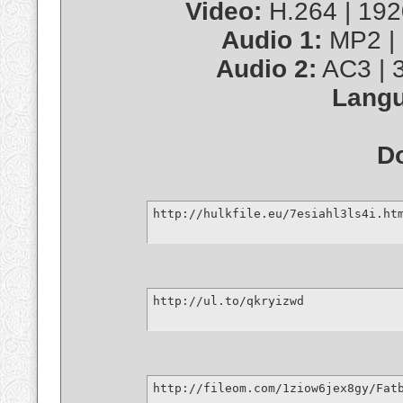
Video:
H.264 | 1920
Audio 1:
MP2 | 
Audio 2:
AC3 | 3
Langu
D
http://hulkfile.eu/7esiahl3ls4i.ht
http://ul.to/qkryizwd
http://fileom.com/1ziow6jex8gy/Fat