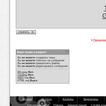
G
«
Предыдущ
Ваши права в разделе
Вы
не можете
создавать темы
Вы
не можете
отвечать на сообщения
Вы
не можете
прикреплять файлы
Вы
не можете
редактировать сообщения
BB коды
Вкл.
Смайлы
Вкл.
[IMG]
код
Вкл.
HTML код
Выкл.
Музыка
Dj mixes
Альбомы
Видеоклипы
Реклама на сайте
Помощь
Администрация
Служба под