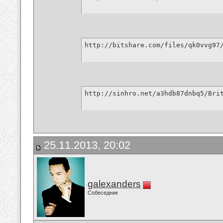
http://bitshare.com/files/qk0vvg97
http://sinhro.net/a3hdb87dnbq5/Bri
25.11.2013, 20:02
galexanders
Собеседник