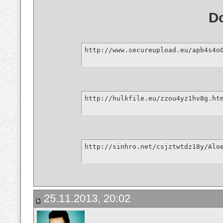
D
http://www.secureupload.eu/apb4s4o
http://hulkfile.eu/zzou4yz1hv8g.ht
http://sinhro.net/csjztwtdz18y/Alo
25.11.2013, 20:02