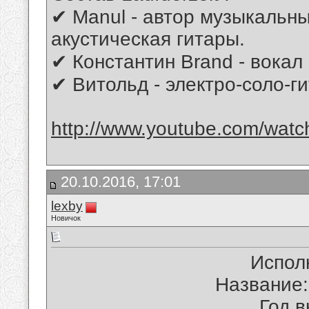
✔ Manul - автор музыкальны
акустическая гитары.
✔ Константин Brand - вокал 
✔ Витольд - электро-соло-г
http://www.youtube.com/wa
20.10.2016, 17:01
lexby
Новичок
Испол
Название:
Год в