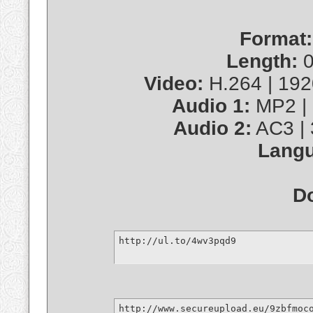
Format:
Length:
0
Video:
H.264 | 1920
Audio 1:
MP2 | 
Audio 2:
AC3 | 
Langu
D
http://ul.to/4wv3pqd9
http://www.secureupload.eu/9zbfmoc