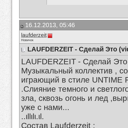
16.12.2013, 05:46
laufderzeit
Новичок
LAUFDERZEIT - Сделай Это (vid
LAUFDERZEIT - Сделай Это (
Музыкальный коллектив , со
играющий в стиле UNTIM
.Слияние темного и светлого
зла, сквозь огонь и лед ,вы
уже с нами...
..ιllιlι.ιl.
Состав Laufderzeit :