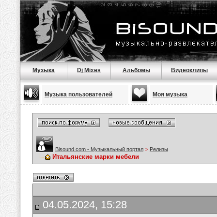
Музыка
Dj Mixes
Альбомы
Видеоклипы
Музыка пользователей
Моя музыка
Bisound.com - Музыкальный портал
>
Релизы
Итальянские марки мебели
04.05.2024, 15:28