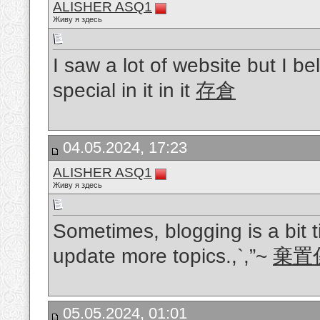
ALISHER ASQ1
Живу я здесь
I saw a lot of website but I b
special in it in it
存倉
04.05.2024, 17:23
ALISHER ASQ1
Живу я здесь
Sometimes, blogging is a bit t
update more topics.,`,”~
棄置
05.05.2024, 01:01