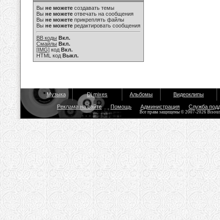
Вы
не можете
создавать темы
Вы
не можете
отвечать на сообщения
Вы
не можете
прикреплять файлы
Вы
не можете
редактировать сообщения
BB коды
Вкл.
Смайлы
Вкл.
[IMG]
код
Вкл.
HTML код
Выкл.
Музыка
Dj mixes
Альбомы
Видеоклипы
Реклама на сайте
Помощь
Администрация
Служба под
Все права защищены © 2007-2026 Bisou