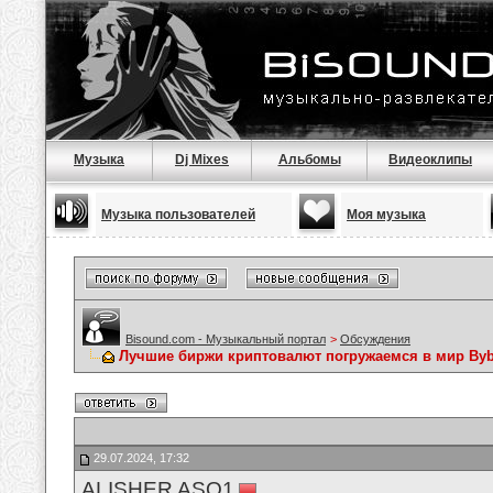
Музыка
Dj Mixes
Альбомы
Видеоклипы
Музыка пользователей
Моя музыка
Bisound.com - Музыкальный портал
>
Обсуждения
Лучшие биржи криптовалют погружаемся в мир Byb
29.07.2024, 17:32
ALISHER ASQ1