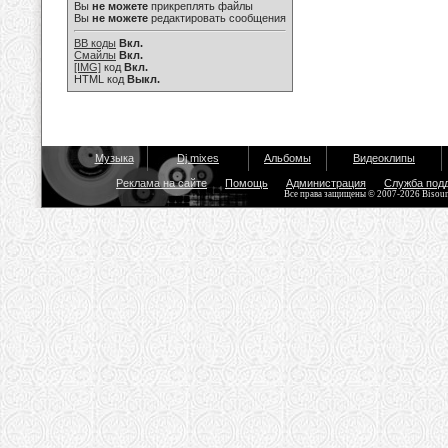
Вы
не можете
прикреплять файлы
Вы
не можете
редактировать сообщения
BB коды
Вкл.
Смайлы
Вкл.
[IMG]
код
Вкл.
HTML код
Выкл.
Музыка
Dj mixes
Альбомы
Видеоклипы
Реклама на сайте
Помощь
Администрация
Служба под
Все права защищены © 2007-2026 Bisou