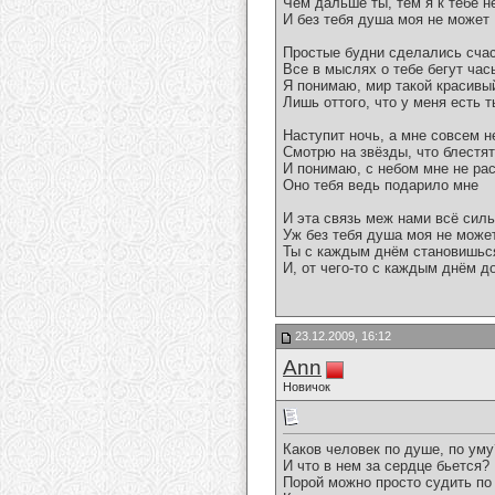
Чем дальше ты, тем я к тебе н
И без тебя душа моя не может
Простые будни сделались счас
Все в мыслях о тебе бегут час
Я понимаю, мир такой красивы
Лишь оттого, что у меня есть т
Наступит ночь, а мне совсем н
Смотрю на звёзды, что блестят
И понимаю, с небом мне не рас
Оно тебя ведь подарило мне
И эта связь меж нами всё силь
Уж без тебя душа моя не може
Ты с каждым днём становишьс
И, от чего-то с каждым днём д
23.12.2009, 16:12
Аnn
Новичок
Каков человек по душе, по уму
И что в нем за сердце бьется?
Порой можно просто судить по 