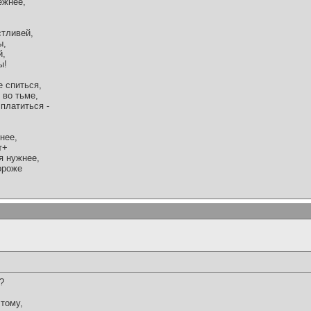
ежнее,
тливей,
ы,
й,
ы!
е спиться,
 во тьме,
платиться -
нее,
т+
я нужнее,
ороже
?
тому,