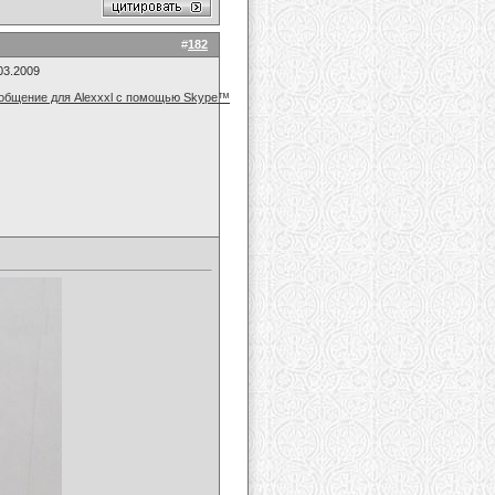
#
182
03.2009