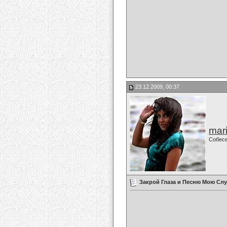
23.12.2009, 00:37
mari
Собес
Закрой Глаза и Песню Мою Слу