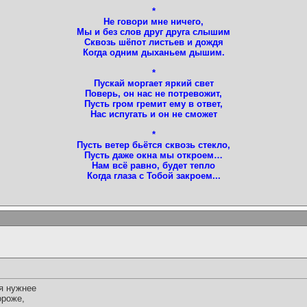
*
Не говори мне ничего,
Мы и без слов друг друга слышим
Сквозь шёпот листьев и дождя
Когда одним дыханьем дышим.
*
Пускай моргает яркий свет
Поверь, он нас не потревожит,
Пусть гром гремит ему в ответ,
Нас испугать и он не сможет
*
Пусть ветер бьётся сквозь стекло,
Пусть даже окна мы откроем…
Нам всё равно, будет тепло
Когда глаза с Тобой закроем...
я нужнее
ороже,