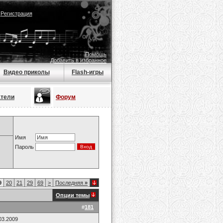
|
Регистрация
Помощь
Добавить в избранное
Видео приколы
Flash-игры
атели
Форум
Имя
Пароль
9
20
21
29
69
>
Последняя
»
Опции темы
#
181
03.2009