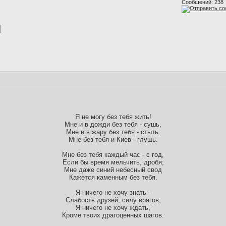
Сообщений: 238
Я не могу без тебя жить!
Мне и в дожди без тебя - сушь,
Мне и в жару без тебя - стыть.
Мне без тебя и Киев - глушь.
Мне без тебя каждый час - с год,
Если бы время мельчить, дробя;
Мне даже синий небесный свод
Кажется каменным без тебя.
Я ничего не хочу знать -
Слабость друзей, силу врагов;
Я ничего не хочу ждать,
Кроме твоих драгоценных шагов.