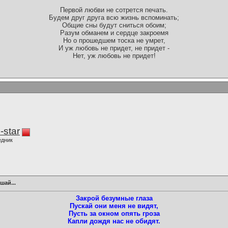
Первой любви не сотрется печать.
Будем друг друга всю жизнь вспоминать;
Общие сны будут сниться обоим;
Разум обманем и сердце закроемя
Но о прошедшем тоска не умрет,
И уж любовь не придет, не придет -
Нет, уж любовь не придет!
-star
едник
шай...
Закрой безумные глаза
Пускай они меня не видят,
Пусть за окном опять гроза
Капли дождя нас не обидят.