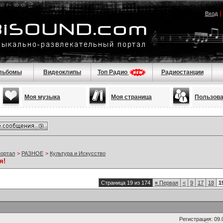
Вход
льбомы
Видеоклипы
Топ Радио
Радиостанции
Моя музыка
Моя страница
Пользов
портал
>
РАЗНОЕ
>
Культура и Искусство
я!
Страница 19 из 174
«
Первая
<
9
17
18
1
Регистрация: 09.