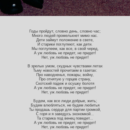
Годы пройдут, словно день, словно час;
Много людей промелькнет мимо нас.
Дети займут положение в свете,
И старики поглупеют, как дети.
Мы поглупеем, как все, в свой черед,
А уж любовь не придет, не придет!
Нет, уж любовь не придет!
В зрелых умом, скудных чувствами летах
Тьму новостей прочитаем в газетах:
Про наводненья, пожары, войну,
Про отнятую у горцев страну,
Скотский падеж и осушку болотя
А уж любовь не придет, не придет!
Нет, уж любовь не придет!
Будем, как все люди добрые, жить;
Будем влюбляться, не будем любитья
Ты продашь сердце для партии громкой,
С горя и я заведусь экономкой...
Та старика под венец поведет...
А уж любовь не придет, не придет!
Нет, уж любовь не придет!