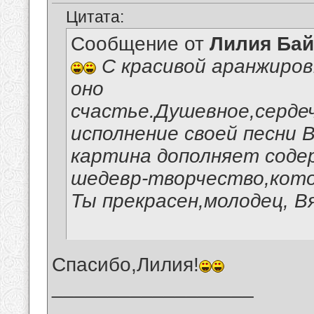
Цитата:
Сообщение от
Лилия Ба
С красивой аранжиров
оно
счастье.Душевное,серде
исполнение своей песни 
картина дополняет соде
шедевр-творчество,кото
Ты прекрасен,молодец, В
Спасибо,Лилия!
__________________
_______________________