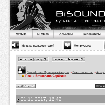
Музыка
Dj Mixes
Альбомы
Видеоклипы
Музыка пользователей
Моя музыка
Bisound.com - Музыкальный портал
>
Ваше творчество
>
Авторс
Песни Вячеслава Серёгина
Страниц
01.11.2017, 16:42