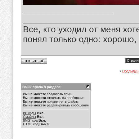
__________________
_______________________
Все, кто уходил от меня хот
понял только одно: хорошо,
Страниц
«
Предыдущ
Ваши права в разделе
Вы
не можете
создавать темы
Вы
не можете
отвечать на сообщения
Вы
не можете
прикреплять файлы
Вы
не можете
редактировать сообщения
BB коды
Вкл.
Смайлы
Вкл.
[IMG]
код
Вкл.
HTML код
Выкл.