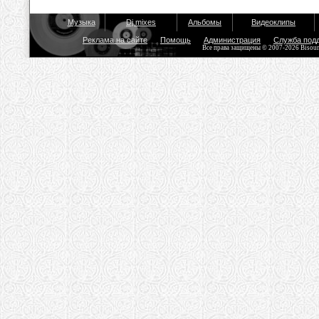
Музыка
Dj mixes
Альбомы
Видеоклипы
Реклама на сайте
Помощь
Администрация
Служба под
Все права защищены © 2007-2026 Bisou