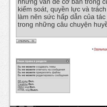
những vấn đề cơ bản trong cu
kiểm soát, quyền lực và trác
làm nên sức hấp dẫn của tác 
trong những câu chuyện huy
«
Предыдущ
Ваши права в разделе
Вы
не можете
создавать темы
Вы
не можете
отвечать на сообщения
Вы
не можете
прикреплять файлы
Вы
не можете
редактировать сообщения
BB коды
Вкл.
Смайлы
Вкл.
[IMG]
код
Вкл.
HTML код
Выкл.