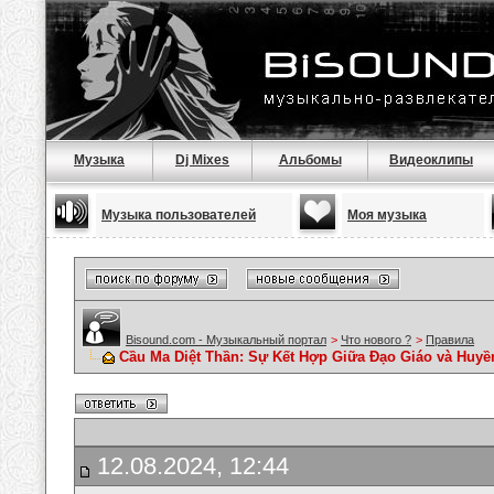
Музыка
Dj Mixes
Альбомы
Видеоклипы
Музыка пользователей
Моя музыка
Bisound.com - Музыкальный портал
>
Что нового ?
>
Правила
Cầu Ma Diệt Thần: Sự Kết Hợp Giữa Đạo Giáo và Huyề
12.08.2024, 12:44