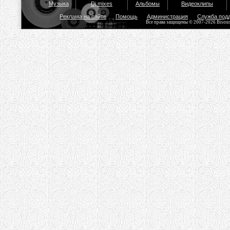
Музыка
Dj mixes
Альбомы
Видеоклипы
Реклама на сайте
Помощь
Администрация
Служба под
Все права защищены © 2007-2026 Bisou