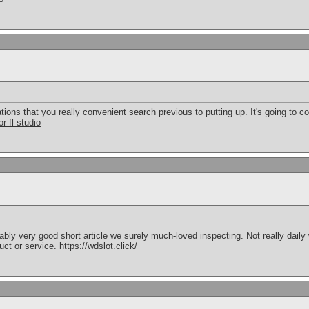
ns that you really convenient search previous to putting up. It's going to co
r fl studio
onably very good short article we surely much-loved inspecting. Not really daily
duct or service.
https://wdslot.click/