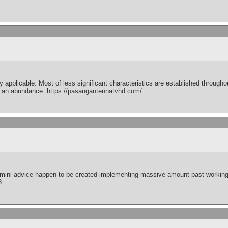
ly applicable. Most of less significant characteristics are established througho
ng an abundance.
https://pasangantennatvhd.com/
ese mini advice happen to be created implementing massive amount past working 
8