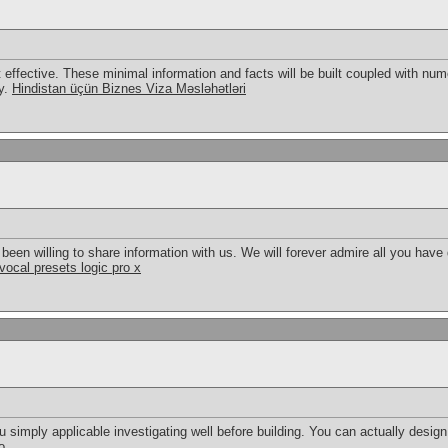
effective. These minimal information and facts will be built coupled with num
ly.
Hindistan üçün Biznes Viza Məsləhətləri
en willing to share information with us. We will forever admire all you hav
vocal presets logic pro x
you simply applicable investigating well before building. You can actually desig
o