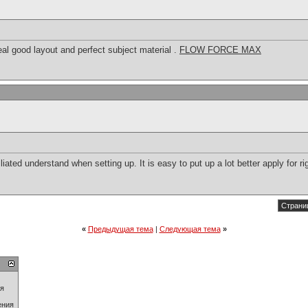
real good layout and perfect subject material .
FLOW FORCE MAX
iliated understand when setting up. It is easy to put up a lot better apply for r
Страниц
«
Предыдущая тема
|
Следующая тема
»
ия
ения