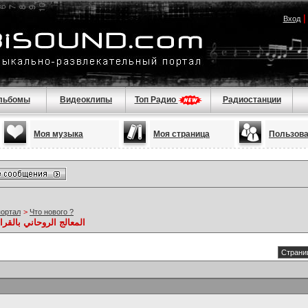
Вход
льбомы
Видеоклипы
Топ Радио
Радиостанции
Моя музыка
Моя страница
Пользов
портал
>
Что нового ?
المعالج الروحاني بالقران الكريم 7
Страниц