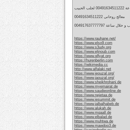
لحبيب
معالج روحانى 00491634511222
004917637777797 اعة
https://www.rauhane.net/
https://www.elso9.com
https://www.s3udy.org
https://www.eljnoub.com
https://www.q8yat.org
https://hurenberlin.com
https://wikimedia.cc
http://www.alfalaki.net
https://www.jeouzal.org/
https://www.jaouzal.org/
https://www.sheikhrohani.de
https://www.myemairat.de
https://www.saudieonline.de
https://www.nejetaa.de
https://www.iesummit.de
https://www.jalbalhabeb.de
https://www.alukah.de
https://www.mqaall.de
https://www.elbalad.de
https://www.muhtwa.de
https://www.mawdoo3.de
https://casinoberlin.eu