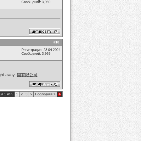
Сообщений: 3,969
#
10
Регистрация: 23.04.2024
Сообщений: 3,969
ight away.
開有限公司
а 1 из 5
1
2
3
>
Последняя
»