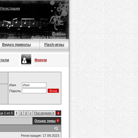
|
Регистрация
Помощь
Добавить в избранное
Видео приколы
Flash-игры
атели
Форум
Имя
Пароль
а 1 из 5
1
2
3
>
Последняя
»
Опции темы
#
1
Регистрация: 17.09.2023