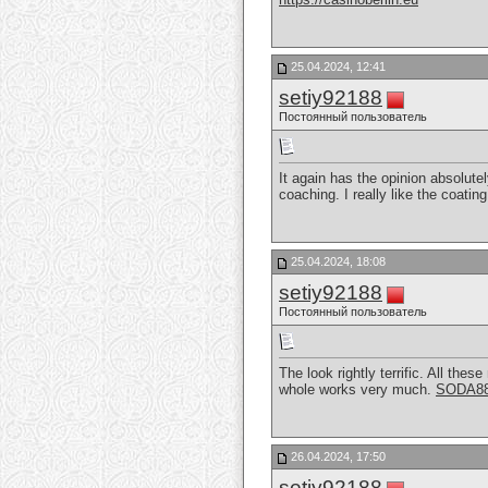
25.04.2024, 12:41
setiy92188
Постоянный пользователь
It again has the opinion absolute
coaching. I really like the coati
25.04.2024, 18:08
setiy92188
Постоянный пользователь
The look rightly terrific. All th
whole works very much.
SODA8
26.04.2024, 17:50
setiy92188