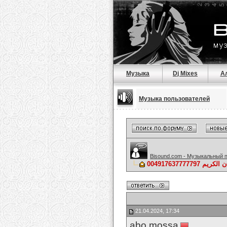
Музыка
Dj Mixes
А
Музыка пользователей
Bisound.com - Музыкальный 
00491763777779
21.04.2024, 17:34
abo mossa