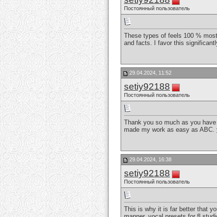
Постоянный пользователь
These types of feels 100 % most 
and facts. I favor this significant
29.04.2024, 11:52
setiy92188
Постоянный пользователь
Thank you so much as you have be
made my work as easy as ABC.
29.04.2024, 16:38
setiy92188
Постоянный пользователь
This is why it is far better that 
manner.
vocal presets for fl studi