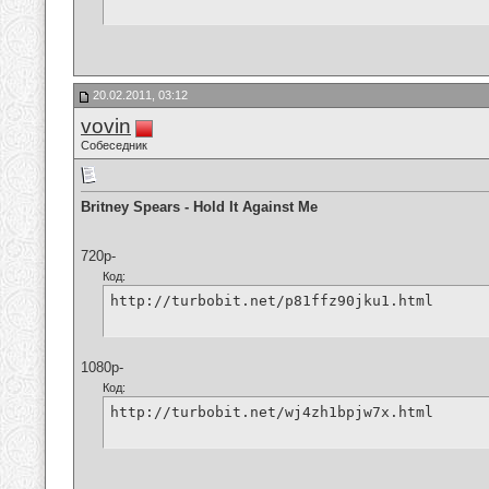
20.02.2011, 03:12
vovin
Собеседник
Britney Spears - Hold It Against Me
720p-
Код:
http://turbobit.net/p81ffz90jku1.html
1080p-
Код:
http://turbobit.net/wj4zh1bpjw7x.html