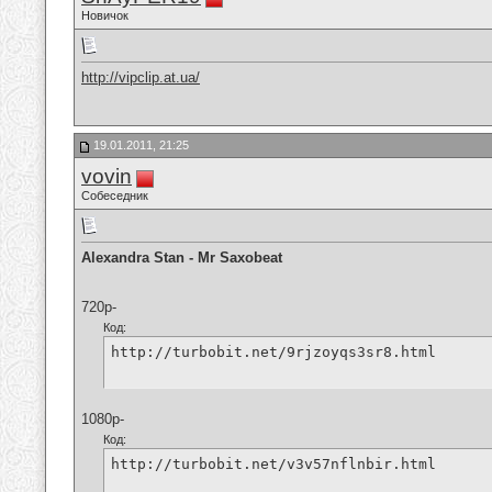
Новичок
http://vipclip.at.ua/
19.01.2011, 21:25
vovin
Собеседник
Alexandra Stan - Mr Saxobeat
720p-
Код:
http://turbobit.net/9rjzoyqs3sr8.html
1080p-
Код:
http://turbobit.net/v3v57nflnbir.html