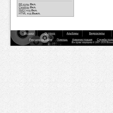
BB коды
Вкл.
Смайлы
Вкл.
[IMG]
код
Вкл.
HTML код
Выкл.
Музыка
Dj mixes
Альбомы
Видеоклипы
Реклама на сайте
Помощь
Администрация
Служба под
Все права защищены © 2007-2026 Bisou