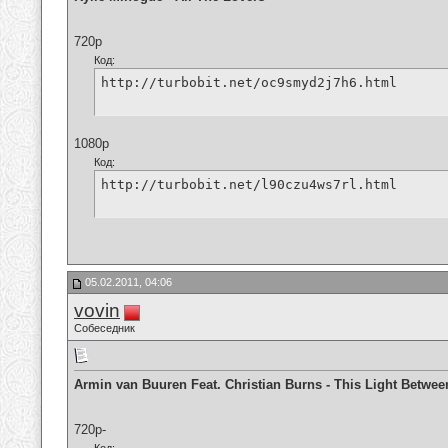
720p
Код:
http://turbobit.net/oc9smyd2j7h6.html
1080p
Код:
http://turbobit.net/l90czu4ws7rl.html
05.02.2011, 04:06
vovin
Собеседник
Armin van Buuren Feat. Christian Burns - This Light Betwee
720p-