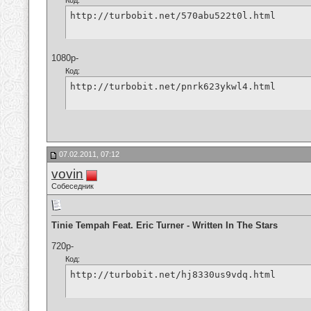
Код:
http://turbobit.net/570abu522t0l.html
1080p-
Код:
http://turbobit.net/pnrk623ykwl4.html
07.02.2011, 07:12
vovin
Собеседник
Tinie Tempah Feat. Eric Turner - Written In The Stars
720p-
Код:
http://turbobit.net/hj8330us9vdq.html