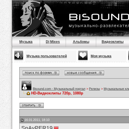
Музыка
Dj Mixes
Альбомы
Видеоклипы
Музыка пользователей
Моя музыка
Bisound.com - Музыкальный портал
>
Релизы
>
Музыкальные кл
HD-Видеоклипы 720p, 1080p
16.01.2011, 18:10
SnAyPER19