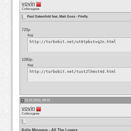
vovin
Собеседник
Paul Oakenfold feat. Matt Goss - Firefly
720p-
Код:
http://turbobit.net/ut6tpbstvq2n.html
1080p-
Код:
http://turbobit.net/tust2lhmst4d.html
31.01.2011, 08:31
vovin
Собеседник
Kylie Minogue - All The Lovers