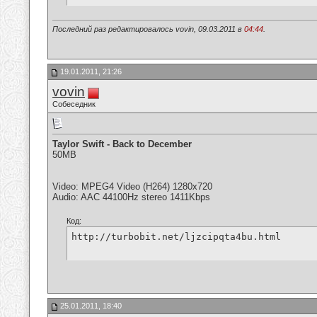
Последний раз редактировалось vovin, 09.03.2011 в
04:44
.
19.01.2011, 21:26
vovin
Собеседник
Taylor Swift - Back to December
50MB
Video: MPEG4 Video (H264) 1280x720
Audio: AAC 44100Hz stereo 1411Kbps
Код:
http://turbobit.net/ljzcipqta4bu.html
25.01.2011, 18:40