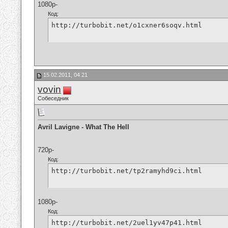
1080p-
Код:
http://turbobit.net/o1cxner6soqv.html
15.02.2011, 04:21
vovin
Собеседник
Avril Lavigne - What The Hell
720p-
Код:
http://turbobit.net/tp2ramyhd9ci.html
1080p-
Код:
http://turbobit.net/2uel1yv47p41.html