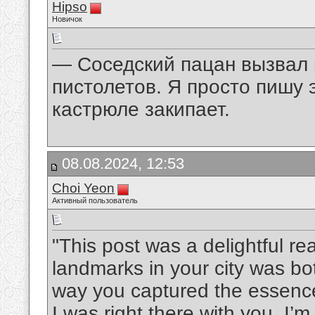
Hipso
Новичок
— Соседский пацан вызвал 
пистолетов. Я просто пишу 
кастрюле закипает.
08.08.2024, 12:53
Choi Yeon
Активный пользователь
"This post was a delightful rea
landmarks in your city was b
way you captured the essence
I was right there with you. I’m