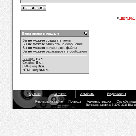
«
Предыдущ
Ваши права в разделе
Вы
не можете
создавать темы
Вы
не можете
отвечать на сообщения
Вы
не можете
прикреплять файлы
Вы
не можете
редактировать сообщения
BB коды
Вкл.
Смайлы
Вкл.
[IMG]
код
Вкл.
HTML код
Выкл.
Музыка
Dj mixes
Альбомы
Видеоклипы
Реклама на сайте
Помощь
Администрация
Служба под
Все права защищены © 2007-2026 Bisou