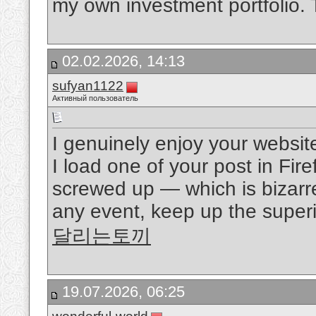
my own investment portfolio. 
02.02.2026, 14:13
sufyan1122
Активный пользователь
I genuinely enjoy your websit
I load one of your post in Fir
screwed up — which is bizarr
any event, keep up the superio
달리는토끼
19.07.2026, 06:25