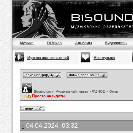
Музыка
Dj Mixes
Альбомы
Видеоклипы
Музыка пользователей
Моя музыка
Bisound.com - Музыкальный портал
>
РАЗНОЕ
>
Юмор
Просто анекдоты.
04.04.2024, 03:32