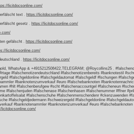
tps://licitdocsonline.com/
rfälscht text .
https://licitdocsonline.com/
rfälscht gesetz .
https://licitdocsonline.com/
ne.com/
ten gefälscht .
https://licitdocsonline.com/
ps://licitdocsonline.com/
deutschland .
https://licitdocsonline.com/
 gold, WhatsApp & +4915212508422,TELEGRAM; @Roycollins25 . #falschenoti
#rtage #falschenotizendeutschland #falschenotizenbereits #banknotestil #sc
geld #falschgeldonline #falschgeldautomat #falschgeldf #lschungen #falsc
nammler #banknotenzumverkauf #euro #falschebanknoten #banknotennachric
men #hlt #falschenberufgew #scht #falschenaccountgel #falscheneun #lsche
eme #falschenjuden #falschenase #falschenhasen #falschenummer #ffner #pri
henkartoffelsalat #falschenschuhe #falschenmenschendenr #ckenzuwenden #
che #falschgeldjedermann #schweizergeld #falschgeldonline #falschgeldauto
erkauf #banknotenammler #banknotenzumverkauf #euro #falschebanknoten 
//licitdocsonline.com/