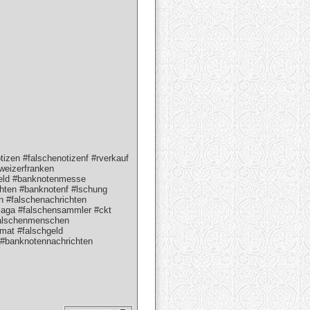
zen #falschenotizenf #rverkauf
hweizerfranken
hgeld #banknotenmesse
hten #banknotenf #lschung
n #falschenachrichten
laga #falschensammler #ckt
falschenmenschen
mat #falschgeld
#banknotennachrichten