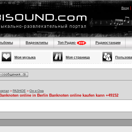
Вход
льбомы
Видеоклипы
Топ Радио
Радиостанции
Моя музыка
Моя страница
Пользов
портал
>
РАЗНОЕ
>
Он и Она
Banknoten online in Berlin Banknoten online kaufen kann +49152