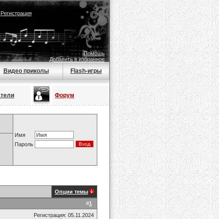
|
Регистрация
Помощь
Добавить в избранное
Видео приколы
Flash-игры
атели
Форум
Имя
Пароль
Опции темы
#
1
Регистрация: 05.11.2024