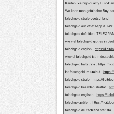
Kaufen Sie high-quality Euro-Ba
Wo kann man gefälschte Buy ban
falschgeld strafe deutschland
falschgeld auf WhatsApp & +49
falschgeld definition; TELEGRA
wie viel falschgeld gibt es in deu
falschgeld english .
https://licit
wieviel falschgeld ist in deutsch
falschgeld haftstrafe .
https://lic
ist falschgeld im umlauf .
https:/
falschgeld strafe .
https://licitdo
falschgeld bezahlen straftat .
htt
falschgeld englisch .
https://lici
falschgeldprüfen .
https://licitdo
falschgeld deutschland statista .