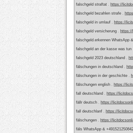
falschgeld straftat .
https://licit
falschgeld bezahlen strafe .
https
falschgeld in umlauf .
https://lic
falschgeld versicherung .
https:/
falschgeld.erkennen WhatsApp 
falschgeld an der kasse was t
falschgeld 2023 deutschland .
ht
fälschungen in deutschland .
htt
fälschungen in der geschichte .
h
fälschungen english .
https://lic
fall deutschland .
https://licitdo
fällr deutsch .
https://licitdocson
fall deutschlanf .
https://licitdoc
fälschungen .
https://licitdocson
fäls WhatsApp & +491521250842