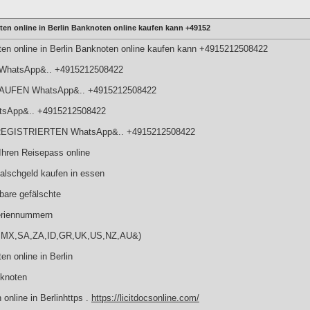
en online in Berlin Banknoten online kaufen kann +49152
en online in Berlin Banknoten online kaufen kann +4915212508422
f WhatsApp&.. +4915212508422
UFEN WhatsApp&.. +4915212508422
atsApp&.. +4915212508422
EGISTRIERTEN WhatsApp&.. +4915212508422
hren Reisepass online
lschgeld kaufen in essen
bare gefälschte
riennummern
BR,MX,SA,ZA,ID,GR,UK,US,NZ,AU&)
n online in Berlin
nknoten
online in Berlinhttps .
https://licitdocsonline.com/