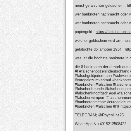
meist gefälschter geldschein .
ht
wer banknoten nachmacht oder ve
wer banknoten nachmacht oder ve
papiergeld .
https://licitdocsonli
welcher geldschein wird am meis
gefälschte dollarnoten 1934 .
htt
was ist die höchste banknote in 
die 8 banknoten der d-mark aus
#f #falschenotizenindeutschland 
#falschgeldjedermann #schweizer
#eurogeldzumverkauf #banknote
#banknoten #falschen #falschena
#falschenfreunde #falschensupr
#falschenknopfgedr #gel #falsc
#falschenwimpern #falschenmens
#banknotenmesse #eurogeldzumv
#banknoten #falschen #hlt
https:
TELEGRAM; @Roycollins25 .
WhatsApp & +4915212508422