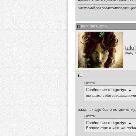
Последний раз редактировалось igori
06.06.2011, 22:36
tulu
Живу я
Цитата:
Сообщение от
igoriys
вы сами себя наказывает
аааа.... надо было оставить м
Цитата:
Сообщение от
igoriys
Вопрос:так в чём же подв