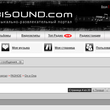
Вход
льбомы
Видеоклипы
Топ Радио
Радиостанции
Моя музыка
Моя страница
Пользов
портал
>
РАЗНОЕ
>
Он и Она
Страница 4 из 20
«
Первая
<