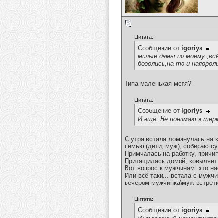
Цитата:
Сообщение от
igoriys
милые дамы.по моему ,всё
боролись,на то и напорол
Типа маленькая мстя?
Цитата:
Сообщение от
igoriys
И ещё: Не понимаю я тер
С утра встала ломанулась на 
семью (дети, муж), собираю су
Примчалась на работку, причи
Притащилась домой, ковыляет 
Вот вопрос к мужчинам: это н
Или всё таки... встала с мужч
вечером мужчинка\муж встрети
Цитата:
Сообщение от
igoriys