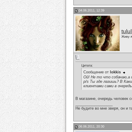
04.06.2011, 12:39
tulu
Живу я
Цитата:
Сообщение от
lokkis
Ой! Не то что собачаю,а 
p/s Ты где лазишь? В Как
клиентами сами в очередь
В магазине, очередь человек 
__________________
Не будите во мне зверя, он и т
06.06.2011, 20:30