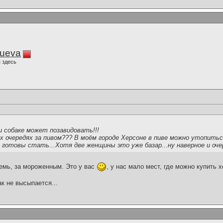
lueva
 здесь
и собаке может позавидовать!!!
их очередях за пивом??? В моём городе Херсоне в пиве можно утопитьс
 готовы стать...Хотя две женщины это уже базар...ну наверное и оче
семь, за мороженным. Это у вас
, у нас мало мест, где можно купить 
ак не высыпается...