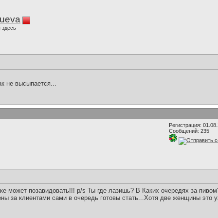
lueva
 здесь
ак не высыпается...
Регистрация: 01.08
Сообщений: 235
аке может позавидовать!!! p/s Ты где лазишь? В Каких очередях за пиво
ны за клиентами сами в очередь готовы стать...Хотя две женщины это уж