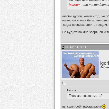
Интересный момент:что-
должен
...то,то,то (вста
-чтобы дурой, козой и т.д. не 
-относился хотя бы по человеч
-когда просишь забить гвоздик 
__________________
Не будите во мне зверя, он и т
06.06.2011, 22:11
igor
Любит
Цитата:
Типа маленькая мстя?
вы сами себя наказываете