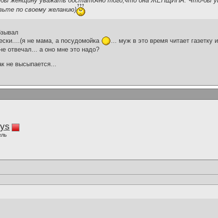
бы женщину уважать достаточно того,что она ЖЕНЩИНА. Что-бы у
вьте по своему желанию)
обзывал
ески....(я не мама, а посудомойка
... муж в это время читает газетку
не отвечал... а оно мне это надо?
ак не высыпается...
iys
ель