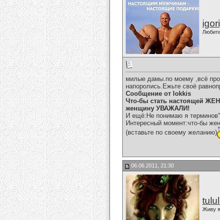
igor
Любит
милые дамы.по моему ,всё про
напоролись.Ежьте своё равноп
Сообщение от lokkis
Что-бы стать настоящей ЖЕН
женщину УВАЖАЛИ!
И ещё:Не понимаю я терминов"
Интересный момент:что-бы же
(вставьте по своему желанию)
06.06.2011, 21:30
tulu
Живу я