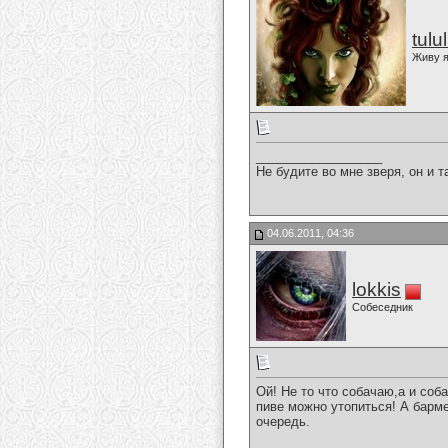
tulu
Живу я
__________________
Не будите во мне зверя, он и т
04.06.2011, 04:36
lokkis
Собеседник
Ой! Не то что собачаю,а и соб
пиве можно утопиться! А барме
очередь.