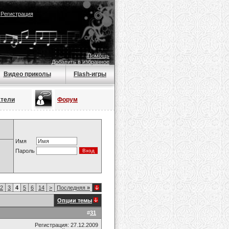
|
Регистрация
Помощь
Добавить в избранное
Видео приколы
Flash-игры
атели
Форум
Имя
Пароль
2
3
4
5
6
14
>
Последняя
»
Опции темы
#
31
Регистрация: 27.12.2009