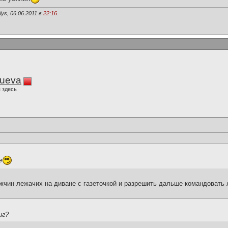
ys, 06.06.2011 в
22:16
.
lueva
 здесь
е
ужчин лежачих на диване с газеточкой и разрешить дальше командовать
иг?