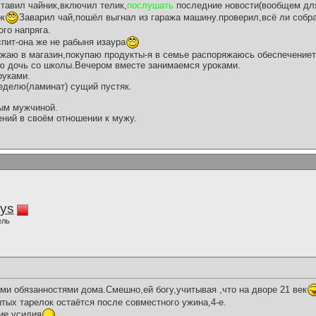
ставил чайник,включил телик,
послушать
последние новости(вообщем для
ок
Заварил чай,пошёл выгнал из гаража машину.проверил,всё ли собр
ого напряга.
пит-она же не рабыня изаура
зжаю в магазин,покупаю продукты-я в семье распоряжаюсь обеспечениет
ю дочь со школы.Вечером вместе занимаемся уроками.
руками.
неделю(ламинат) сущий пустяк.
ным мужчиной.
ний в своём отношении к мужу.
iys
ель
ми обязанностями дома.Смешно,ей богу,учитывая ,что на дворе 21 век
тых тарелок остаётся после совместного ужина,4-е.
ие усилия