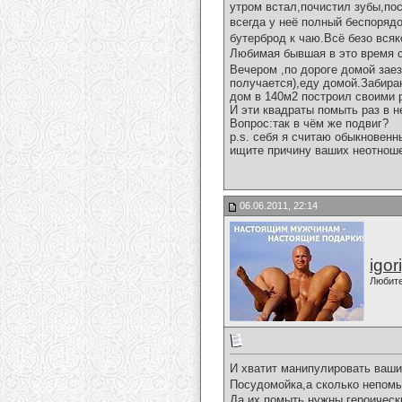
утром встал,почистил зубы,по
всегда у неё полный беспоряд
бутерброд к чаю.Всё безо всяк
Любимая бывшая в это время с
Вечером ,по дороге домой зае
получается),еду домой.Забира
дом в 140м2 построил своими 
И эти квадраты помыть раз в 
Вопрос:так в чём же подвиг?
р.s. себя я считаю обыкновен
ищите причину ваших неотноше
06.06.2011, 22:14
igor
Любит
И хватит манипулировать ваши
Посудомойка,а сколько непомы
Да,их помыть нужны героическ