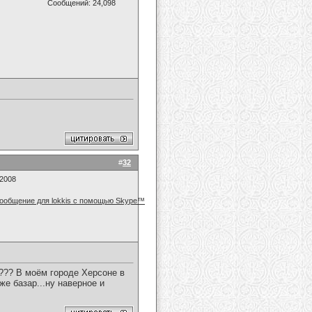
Сообщений: 24,098
#
32
.2008
м??? В моём городе Херсоне в
е базар...ну наверное и