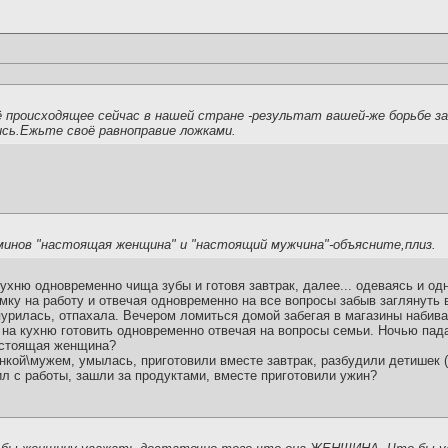
 происходящее сейчас в нашей стране -результат вашей-же борьбе за
ись.Ежьте своё равноправие ложками.
минов "настоящая женщина" и "настоящий мужчина"-объясните,плиз.
кухню одновременно чища зубы и готовя завтрак, далее... одеваясь и о
мку на работу и отвечая одновременно на все вопросы забыв заглянуть в
пурилась, отпахала. Вечером ломиться домой забегая в магазины набива
на кухню готовить одновременно отвечая на вопросы семьи. Ночью падае
астоящая женщина?
инкой\мужем, умылась, приготовили вместе завтрак, разбудили детишек (е
л с работы, зашли за продуктами, вместе приготовили ужин?