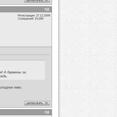
#
33
Регистрация: 27.12.2009
Сообщений: 24,098
я! А бармены за
редь.
холодное пиво.
#
34