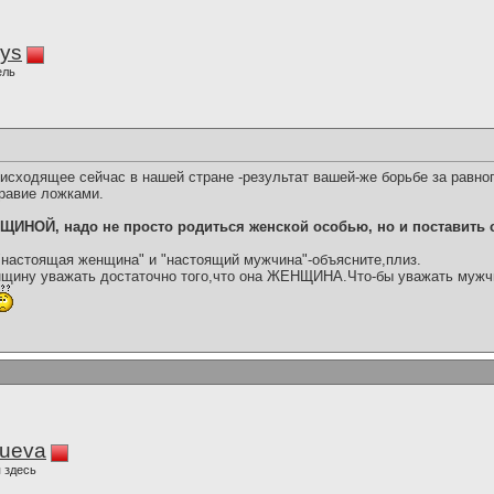
iys
ель
исходящее сейчас в нашей стране -результат вашей-же борьбе за равноп
равие ложками.
ЩИНОЙ, надо не просто родиться женской особью, но и поставить с
настоящая женщина" и "настоящий мужчина"-объясните,плиз.
нщину уважать достаточно того,что она ЖЕНЩИНА.Что-бы уважать мужч
lueva
 здесь