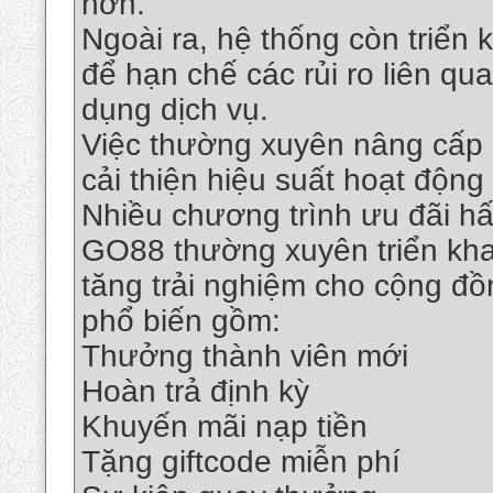
hơn.
Ngoài ra, hệ thống còn triển 
để hạn chế các rủi ro liên qu
dụng dịch vụ.
Việc thường xuyên nâng cấp
cải thiện hiệu suất hoạt động
Nhiều chương trình ưu đãi h
GO88 thường xuyên triển kha
tăng trải nghiệm cho cộng đồ
phổ biến gồm:
Thưởng thành viên mới
Hoàn trả định kỳ
Khuyến mãi nạp tiền
Tặng giftcode miễn phí