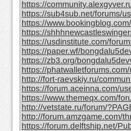
https://community.alexgyver.
https://sub4sub.net/forums/u
https://www.bookingblog.com
https://shhhnewcastleswinger
https://usdinstitute.com/for
https://paper.wf/bongdalu5d
https://zb3.org/bongdalu5de
https://phatwalletforums.com
http://fort-raevskiy.ru/commun
https://forum.aceinna.com/u
https://www.themeqx.com/for
http://vetstate.ru/forum/?
http://forum.amzgame.com/th
https://forum.delftship.net/P