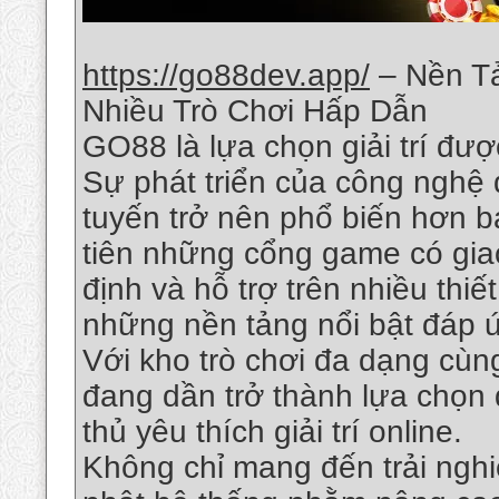
https://go88dev.app/
– Nền Tả
Nhiều Trò Chơi Hấp Dẫn
GO88 là lựa chọn giải trí đư
Sự phát triển của công nghệ đ
tuyến trở nên phổ biến hơn b
tiên những cổng game có giao 
định và hỗ trợ trên nhiều thi
những nền tảng nổi bật đáp 
Với kho trò chơi đa dạng cùn
đang dần trở thành lựa chọn
thủ yêu thích giải trí online.
Không chỉ mang đến trải nghi