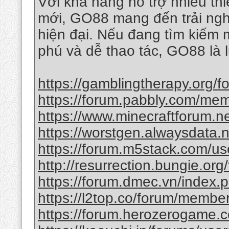
Với khả năng hỗ trợ nhiều thiế
mới, GO88 mang đến trải nghiệ
hiện đại. Nếu đang tìm kiếm
phú và dễ thao tác, GO88 là
https://gamblingtherapy.org/
https://forum.pabbly.com/me
https://www.minecraftforum
https://worstgen.alwaysdata.n
https://forum.m5stack.com/u
http://resurrection.bungie.or
https://forum.dmec.vn/index
https://l2top.co/forum/memb
https://forum.herozerogame.