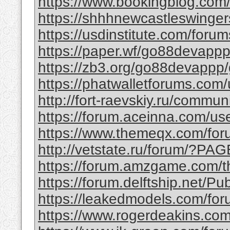
https://www.bookingblog.com
https://shhhnewcastleswinger
https://usdinstitute.com/for
https://paper.wf/go88devapp
https://zb3.org/go88devappp
https://phatwalletforums.co
http://fort-raevskiy.ru/commu
https://forum.aceinna.com/u
https://www.themeqx.com/fo
http://vetstate.ru/forum/?
https://forum.amzgame.com/t
https://forum.delftship.net/P
https://leakedmodels.com/fo
https://www.rogerdeakins.co