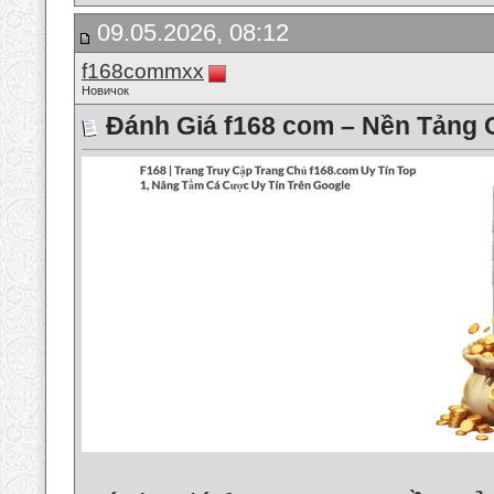
09.05.2026, 08:12
f168commxx
Новичок
Đánh Giá f168 com – Nền Tảng G