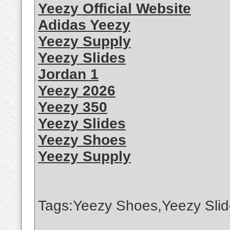
Yeezy Official Website
Adidas Yeezy
Yeezy Supply
Yeezy Slides
Jordan 1
Yeezy 2026
Yeezy 350
Yeezy Slides
Yeezy Shoes
Yeezy Supply
Tags:Yeezy Shoes,Yeezy Slid