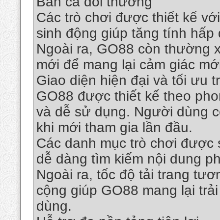
Bắn cá đổi thưởng
Các trò chơi được thiết kế vớ
sinh động giúp tăng tính hấp 
Ngoài ra, GO88 còn thường x
mới để mang lại cảm giác mớ
Giao diện hiện đại và tối ưu t
GO88 được thiết kế theo phon
và dễ sử dụng. Người dùng c
khi mới tham gia lần đầu.
Các danh mục trò chơi được 
dễ dàng tìm kiếm nội dung ph
Ngoài ra, tốc độ tải trang tư
cộng giúp GO88 mang lại trả
dùng.