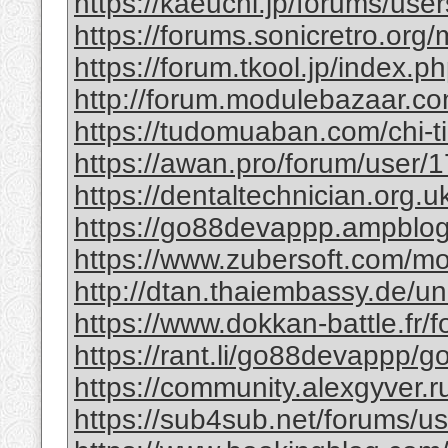
https://kaeuchi.jp/forums/us
https://forums.sonicretro.or
https://forum.tkool.jp/index
http://forum.modulebazaar.c
https://tudomuaban.com/chi-tie
https://awan.pro/forum/user/
https://dentaltechnician.org
https://go88devappp.ampblog
https://www.zubersoft.com/mo
http://dtan.thaiembassy.de/un
https://www.dokkan-battle.fr
https://rant.li/go88devappp/g
https://community.alexgyver.
https://sub4sub.net/forums/