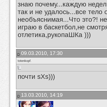
знаю почему...каждую недел
так и не удалось...все тело
необъяснимая...Что это?! н
играю в баскетбол,не смотря
отлетика,рукопаШКа )))
09.03.2010, 17:30
totenkopf.
почти sXs)))
13.03.2010, 14:19