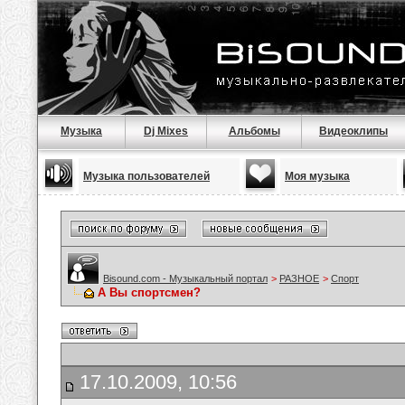
Музыка
Dj Mixes
Альбомы
Видеоклипы
Музыка пользователей
Моя музыка
Bisound.com - Музыкальный портал
>
РАЗНОЕ
>
Спорт
А Вы спортсмен?
17.10.2009, 10:56