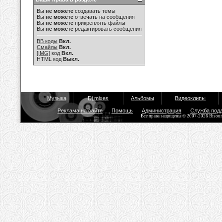
Вы
не можете
создавать темы
Вы
не можете
отвечать на сообщения
Вы
не можете
прикреплять файлы
Вы
не можете
редактировать сообщения
BB коды
Вкл.
Смайлы
Вкл.
[IMG]
код
Вкл.
HTML код
Выкл.
Музыка
Dj mixes
Альбомы
Видеоклипы
Реклама на сайте
Помощь
Администрация
Служба под
Все права защищены © 2007-2026 Bisou