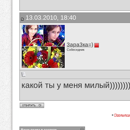
13.03.2010, 18:40
3ара3ка=)
Собеседник
какой ты у меня милый))))))))
«
Предыдущ
Ваши права в разделе