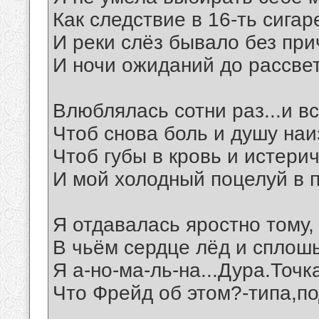
Как следствие в 16-ть сигар
И реки слёз бывало без при
И ночи ожиданий до рассвет
Влюблялась сотни раз...и вс
Чтоб снова боль и душу наи
Чтоб губы в кровь и истерич
И мой холодный поцелуй в п
Я отдавалась яростно тому,
В чьём сердце лёд и сплошь
Я а-но-ма-ль-на...Дура.Точка.
Что Фрейд об этом?-типа,по