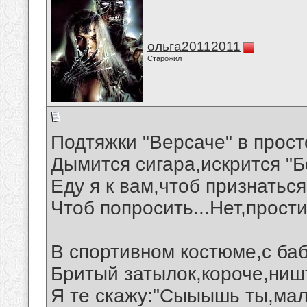
ольга20112011
Старожил
Подтяжки "Версаче" в прост
Дымится сигара,искрится "Б
Еду я к вам,чтоб признаться
Чтоб попросить...Нет,простит
В спортивном костюме,с ба
Бритый затылок,короче,ниш
Я те скажу:"Сыыышь ты,мало