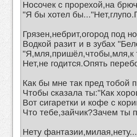
Носочек с прорехой,на брюч
"Я бы хотел бы..."Нет,глупо.
Грязен,небрит,огород под но
Водкой разит и в зубах "Бел
"Я,мля,пришёл,чтобы,мля,к 
Нет,не годится.Опять переб
Как бы мне так пред тобой 
Чтобы сказала ты:"Как хоро
Вот сигаретки и кофе с кори
Что тебе,зайчик?Зачем ты 
Нету фантазии,милая,нету...