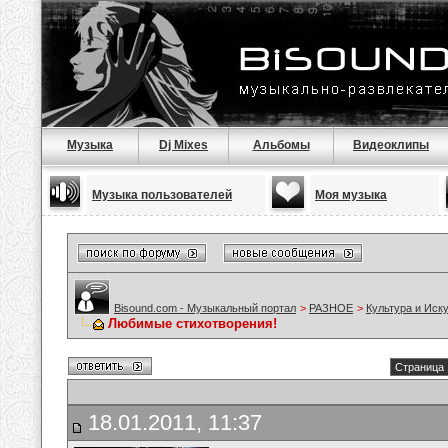
Музыка
Dj Mixes
Альбомы
Видеоклипы
Музыка пользователей
Моя музыка
Bisound.com - Музыкальный портал
>
РАЗНОЕ
>
Культура и Иск
Любимые стихотворения!
Страница 
18.01.2011, 11:37