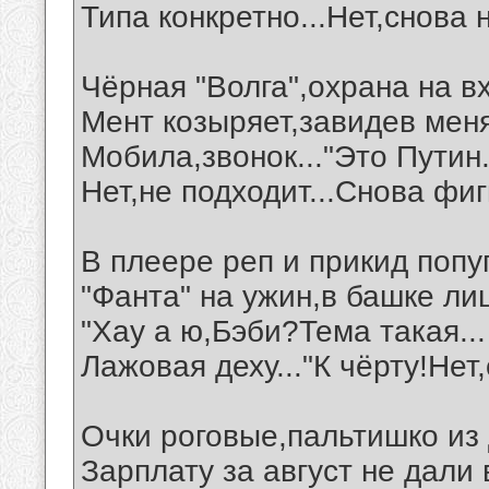
Типа конкретно...Нет,снова н
Чёрная "Волга",охрана на в
Мент козыряет,завидев меня
Мобила,звонок..."Это Путин.
Нет,не подходит...Снова фигн
В плеере реп и прикид попу
"Фанта" на ужин,в башке ли
"Хау а ю,Бэби?Тема такая...
Лажовая деху..."К чёрту!Нет,
Очки роговые,пальтишко из 
Зарплату за август не дали