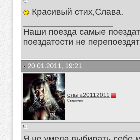
Красивый стих,Слава.
__________________
Наши поезда самые поездат
поездатости не перепоездят
20.01.2011, 19:21
ольга20112011
Старожил
Я не умела выбирать себе м