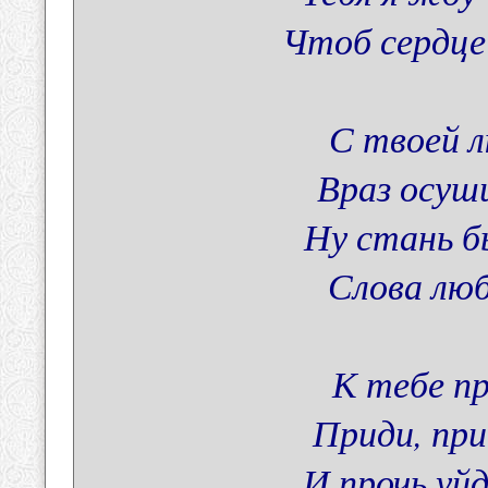
Чтоб сердце
С твоей 
Враз осуш
Ну стань б
Слова лю
К тебе п
Приди, пр
И прочь уйд