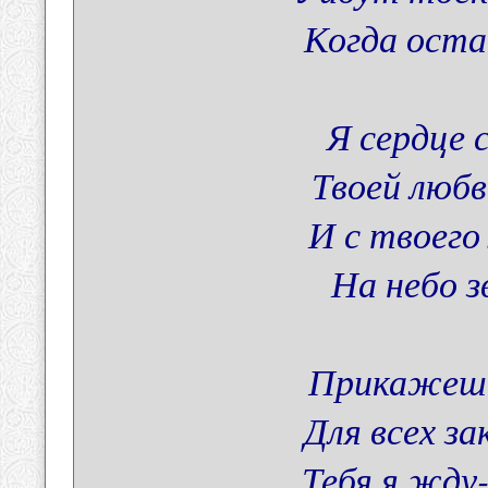
Когда оста
Я сердце
Твоей любв
И с твоего
На небо 
Прикажешь
Для всех з
Тебя я жду-