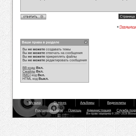
Страница 
«
Предыдущ
Ваши права в разделе
Вы
не можете
создавать темы
Вы
не можете
отвечать на сообщения
Вы
не можете
прикреплять файлы
Вы
не можете
редактировать сообщения
BB коды
Вкл.
Смайлы
Вкл.
[IMG]
код
Вкл.
HTML код
Выкл.
Музыка
Dj mixes
Альбомы
Видеоклипы
Реклама на сайте
Помощь
Администрация
Служба под
Все права защищены © 2007-2026 Bisou