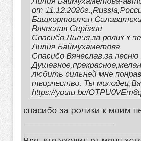
Лилия Баймухаметова-авто
от 11.12.2020г.,Russia,Росс
Башкортостан,Салаватский
Вячеслав Серёгин
Спасибо,Лилия,за ролик к п
Лилия Баймухаметова
Спасибо,Вячеслав,за песню 
Душевное,прекрасное,желан
любить сильней мне понрав
творчество. Ты молодец,Вя
https://youtu.be/OTPU0VEm6
спасибо за ролики к моим п
__________________
_______________________
Все, кто уходил от меня хот