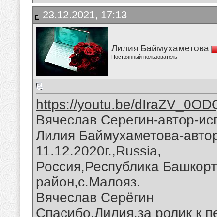
23.12.2021, 17:13
Лилия Баймухаметова
Постоянный пользователь
https://youtu.be/dIraZV_0OD
Вячеслав Серегин-автор-ис
Лилия Баймухаметова-автор
11.12.2020г.,Russia,
Россия,Республика Башкорт
район,с.Малояз.
Вячеслав Серёгин
Спасибо,Лилия,за ролик к п