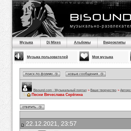
Музыка
Dj Mixes
Альбомы
Видеоклипы
Музыка пользователей
Моя музыка
Bisound.com - Музыкальный портал
>
Ваше творчество
>
Авторс
Песни Вячеслава Серёгина
22.12.2021, 23:57