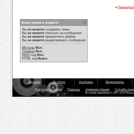
«
Предыдущ
Ваши права в разделе
Вы
не можете
создавать темы
Вы
не можете
отвечать на сообщения
Вы
не можете
прикреплять файлы
Вы
не можете
редактировать сообщения
BB коды
Вкл.
Смайлы
Вкл.
[IMG]
код
Вкл.
HTML код
Выкл.
Музыка
Dj mixes
Альбомы
Видеоклипы
Реклама на сайте
Помощь
Администрация
Служба под
Все права защищены © 2007-2026 Bisou