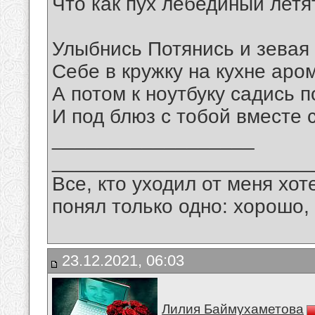
Что как пух лебединый летя
Улыбнись Потянись и зевая
Себе в кружку на кухне аром
А потом к ноутбуку садись 
И под блюз с тобой вместе 
__________________
_______________________
Все, кто уходил от меня хот
понял только одно: хорошо,
23.12.2021, 06:03
Лилия Баймухаметова