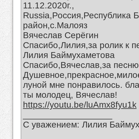
11.12.2020г.,
Russia,Россия,Республика 
район,с.Малояз
Вячеслав Серёгин
Спасибо,Лилия,за ролик к п
Лилия Баймухаметова
Спасибо,Вячеслав,за песню 
Душевное,прекрасное,милое
луной мне понравилось. бла
ты молодец, Вячеслав!
https://youtu.be/luAmx8fyu1k
__________________
С уважением: Лилия Байму