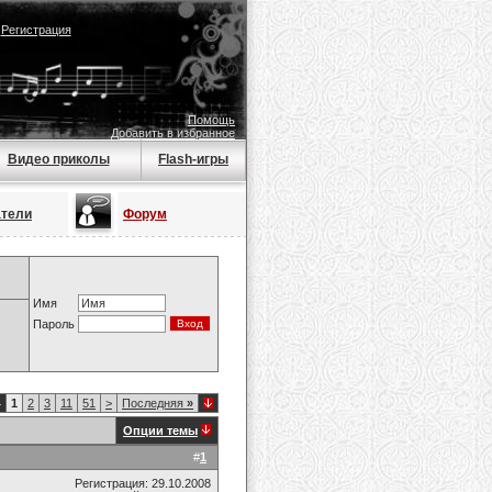
|
Регистрация
Помощь
Добавить в избранное
Видео приколы
Flash-игры
атели
Форум
Имя
Пароль
4
1
2
3
11
51
>
Последняя
»
Опции темы
#
1
Регистрация: 29.10.2008