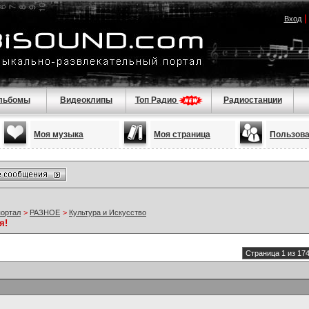
Вход
льбомы
Видеоклипы
Топ Радио
Радиостанции
Моя музыка
Моя страница
Пользов
портал
>
РАЗНОЕ
>
Культура и Искусство
я!
Страница 1 из 17