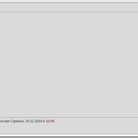
еслав Серёгин, 10.12.2014 в
10:46
.