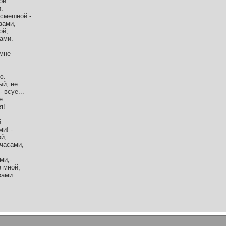
ой
.
 смешной -
вами,
ой,
ами.
 мне
ю.
ый, не
 всуе...
е
я!
й
ми! -
ой,
 часами,
ми,-
е мной,
 вами