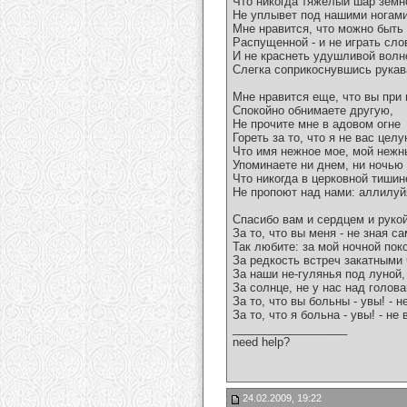
Что никогда тяжелый шар земн
Не уплывет под нашими ногами
Мне нравится, что можно быть
Распущенной - и не играть сло
И не краснеть удушливой волн
Слегка соприкоснувшись рукав
Мне нравится еще, что вы при
Спокойно обнимаете другую,
Не прочите мне в адовом огне
Гореть за то, что я не вас целу
Что имя нежное мое, мой нежн
Упоминаете ни днем, ни ночью -
Что никогда в церковной тишин
Не пропоют над нами: аллилуй
Спасибо вам и сердцем и руко
За то, что вы меня - не зная са
Так любите: за мой ночной пок
За редкость встреч закатными
За наши не-гулянья под луной,
За солнце, не у нас над голова
За то, что вы больны - увы! - н
За то, что я больна - увы! - не
__________________
need help?
24.02.2009, 19:22