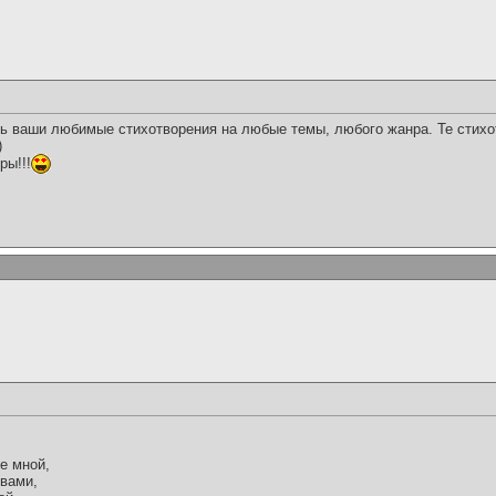
ь ваши любимые стихотворения на любые темы, любого жанра. Те стихо
)
ры!!!
е мной,
 вами,