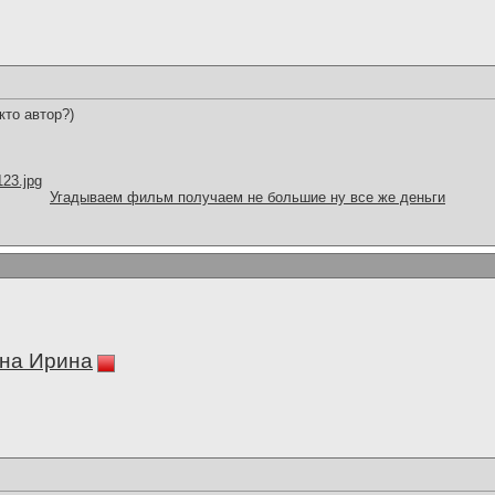
кто автор?)
123.jpg
Угадываем фильм получаем не большие ну все же деньги
на Ирина