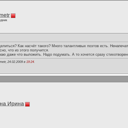
imetr
едник
елиться? Как насчёт такого? Много талантливых поэтов есть. Ненапеча
но, что из этого получится.
наю даже что выложить. Надо подумать. А то хочется сразу стихотворен
metr, 24.02.2009 в
19:24
.
на Ирина