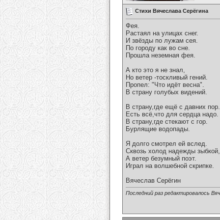
Стихи Вячеслава Серёгина
Фея.
Растаял на улицах снег.
И звёзды по лужам сея.
По городу как во сне.
Прошла неземная фея.
А кто это я не знал,
Но ветер -тоскливый гений.
Пропел: "Что идёт весна".
В страну голубых видений.
В страну,где ещё с давних пор.
Есть всё,что для сердца надо.
В страну,где стекают с гор.
Бурлящие водопады.
Я долго смотрел ей вслед.
Сквозь холод надежды зыбкой,
А ветер безумный поэт.
Играл на волшебной скрипке.
Вячеслав Серёгин
Последний раз редактировалось Вяч