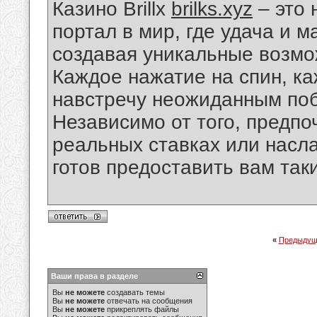
Казино Brillx
brilks.xyz
– это 
портал в мир, где удача и 
создавая уникальные возмо
Каждое нажатие на спин, ка
навстречу неожиданным поб
Независимо от того, предпо
реальных ставках или наслаж
готов предоставить вам так
«
Предыдущ
Ваши права в разделе
Вы
не можете
создавать темы
Вы
не можете
отвечать на сообщения
Вы
не можете
прикреплять файлы