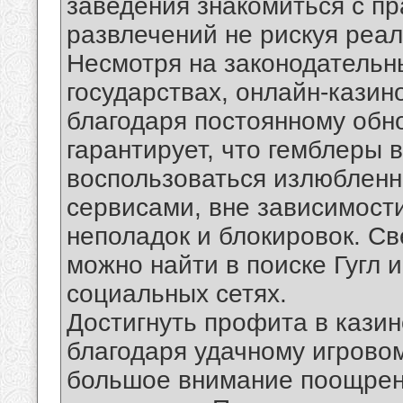
заведения знакомиться с п
развлечений не рискуя реа
Несмотря на законодательн
государствах, онлайн-казино
благодаря постоянному обн
гарантирует, что гемблеры 
воспользоваться излюблен
сервисами, вне зависимост
неполадок и блокировок. С
можно найти в поиске Гугл 
социальных сетях.
Достигнуть профита в кази
благодаря удачному игровом
большое внимание поощрен