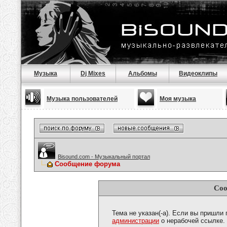
Музыка
Dj Mixes
Альбомы
Видеоклипы
Музыка пользователей
Моя музыка
Bisound.com - Музыкальный портал
Сообщение форума
Соо
Тема не указан(-а). Если вы пришли
администрации
о нерабочей ссылке.