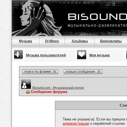
Музыка
Dj Mixes
Альбомы
Видеоклипы
Музыка пользователей
Моя музыка
Bisound.com - Музыкальный портал
Сообщение форума
Соо
Тема не указан(-а). Если вы пришли
администрации
о нерабочей ссылке.