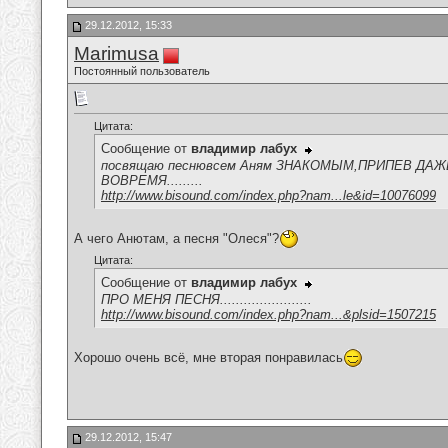
29.12.2012, 15:33
Marimusa
Постоянный пользователь
Цитата:
Сообщение от
владимир лабух
посвящаю песнювсем Аням ЗНАКОМЫМ,ПРИПЕВ ДАЖ
ВОВРЕМЯ.........
http://www.bisound.com/index.php?nam...le&id=10076099
А чего Анютам, а песня "Олеся"?
Цитата:
Сообщение от
владимир лабух
ПРО МЕНЯ ПЕСНЯ.......................
http://www.bisound.com/index.php?nam...&plsid=1507215
Хорошо очень всё, мне вторая понравилась
29.12.2012, 15:47