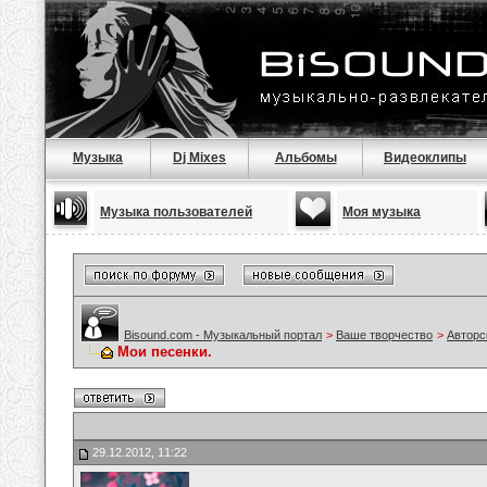
Музыка
Dj Mixes
Альбомы
Видеоклипы
Музыка пользователей
Моя музыка
Bisound.com - Музыкальный портал
>
Ваше творчество
>
Авторс
Мои песенки.
29.12.2012, 11:22