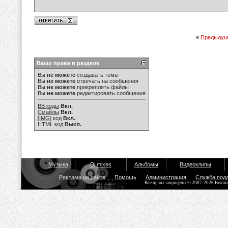
«
Предыдущ
Ваши права в разделе
Вы
не можете
создавать темы
Вы
не можете
отвечать на сообщения
Вы
не можете
прикреплять файлы
Вы
не можете
редактировать сообщения
BB коды
Вкл.
Смайлы
Вкл.
[IMG]
код
Вкл.
HTML код
Выкл.
Музыка
Dj mixes
Альбомы
Видеоклипы
Реклама на сайте
Помощь
Администрация
Служба под
Все права защищены © 2007-2026 Bisou