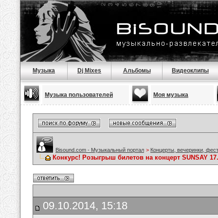
Музыка
Dj Mixes
Альбомы
Видеоклипы
Музыка пользователей
Моя музыка
Bisound.com - Музыкальный портал
>
Концерты, вечеринки, фес
Конкурс! Розыгрыш билетов на концерт SUNSAY 17
09.10.2014, 15:18