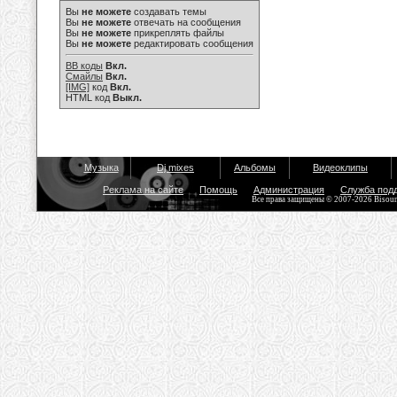
Вы
не можете
создавать темы
Вы
не можете
отвечать на сообщения
Вы
не можете
прикреплять файлы
Вы
не можете
редактировать сообщения
BB коды
Вкл.
Смайлы
Вкл.
[IMG]
код
Вкл.
HTML код
Выкл.
Музыка
Dj mixes
Альбомы
Видеоклипы
Реклама на сайте
Помощь
Администрация
Служба под
Все права защищены © 2007-2026 Bisou