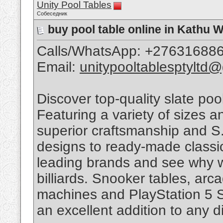
Unity Pool Tables
Собеседник
buy pool table online in Kath
Calls/WhatsApp: +27631688
Email:
unitypooltablesptyltd
Discover top-quality slate poo
Featuring a variety of sizes 
superior craftsmanship and 
designs to ready-made classic
leading brands and see why w
billiards. Snooker tables, arc
machines and PlayStation 5 S
an excellent addition to any 