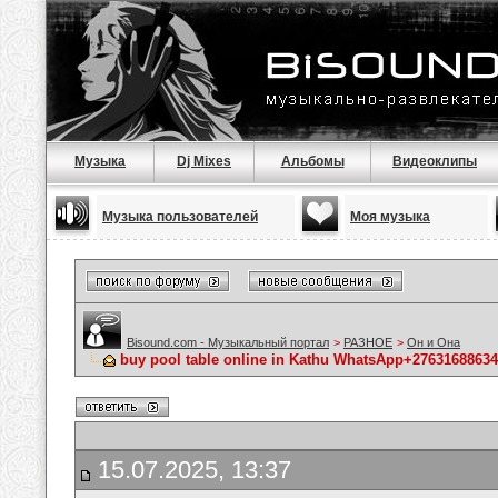
Музыка
Dj Mixes
Альбомы
Видеоклипы
Музыка пользователей
Моя музыка
Bisound.com - Музыкальный портал
>
РАЗНОЕ
>
Он и Она
buy pool table online in Kathu WhatsApp+27631688634
15.07.2025, 13:37