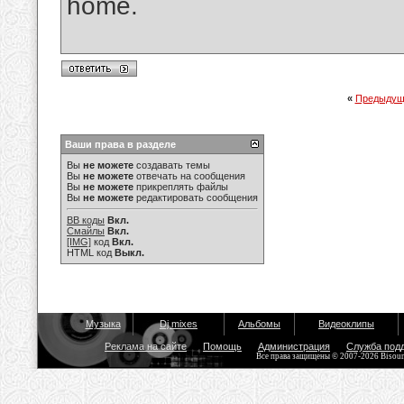
home.
«
Предыдущ
Ваши права в разделе
Вы
не можете
создавать темы
Вы
не можете
отвечать на сообщения
Вы
не можете
прикреплять файлы
Вы
не можете
редактировать сообщения
BB коды
Вкл.
Смайлы
Вкл.
[IMG]
код
Вкл.
HTML код
Выкл.
Музыка
Dj mixes
Альбомы
Видеоклипы
Реклама на сайте
Помощь
Администрация
Служба под
Все права защищены © 2007-2026 Bisou